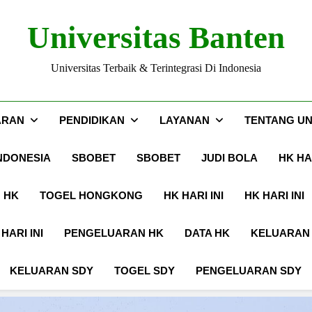
Universitas Banten
Universitas Terbaik & Terintegrasi Di Indonesia
ARAN
PENDIDIKAN
LAYANAN
TENTANG UN
INDONESIA
SBOBET
SBOBET
JUDI BOLA
HK HAR
 HK
TOGEL HONGKONG
HK HARI INI
HK HARI INI
HARI INI
PENGELUARAN HK
DATA HK
KELUARAN
KELUARAN SDY
TOGEL SDY
PENGELUARAN SDY