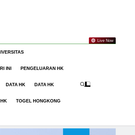
Live Now
IVERSITAS
I INI
PENGELUARAN HK
DATA HK
DATA HK
 HK
TOGEL HONGKONG