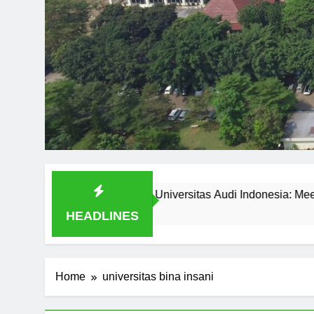
culty of Universitas Audi Indonesia: Meet the Professors
ari Ago
3
HEADLINES
Home
universitas bina insani