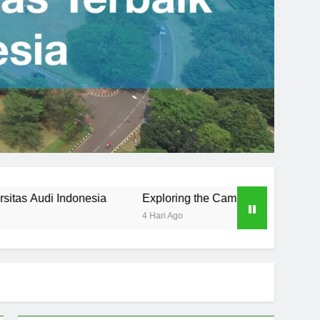
Exploring the Campus of Universitas Audi Indonesia
4 Hari Ago