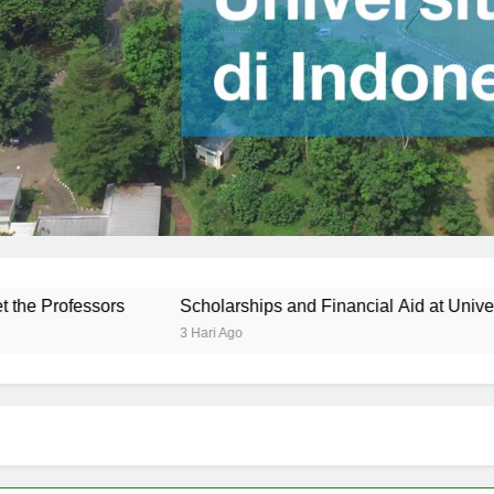
Scholarships and Financial Aid at Universitas Audi Indonesia
 Hari Ago