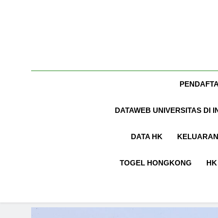
PENDAFT
DATAWEB UNIVERSITAS DI 
DATA HK
KELUARAN
TOGEL HONGKONG
HK 