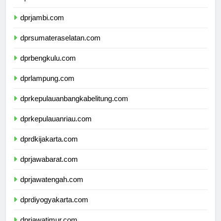
dprriau.com
dprjambi.com
dprsumateraselatan.com
dprbengkulu.com
dprlampung.com
dprkepulauanbangkabelitung.com
dprkepulauanriau.com
dprdkijakarta.com
dprjawabarat.com
dprjawatengah.com
dprdiyogyakarta.com