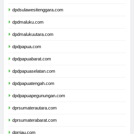
dpdsulawesiselatan.com
dpdsulawesitenggara.com
dpdmaluku.com
dpdmalukuutara.com
dpdpapua.com
dpdpapuabarat.com
dpdpapuaselatan.com
dpdpapuatengah.com
dpdpapuapegunungan.com
dprsumaterautara.com
dprsumaterabarat.com