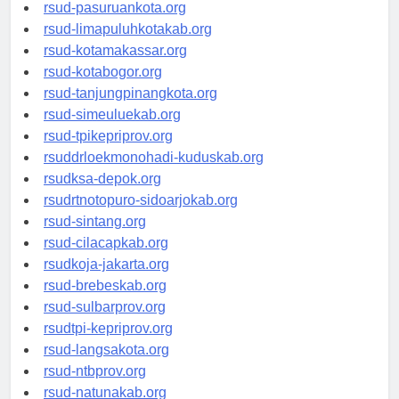
rsucnd-acehbaratkab.org
rsud-pasuruankota.org
rsud-limapuluhkotakab.org
rsud-kotamakassar.org
rsud-kotabogor.org
rsud-tanjungpinangkota.org
rsud-simeuluekab.org
rsud-tpikepriprov.org
rsuddrloekmonohadi-kuduskab.org
rsudksa-depok.org
rsudrtnotopuro-sidoarjokab.org
rsud-sintang.org
rsud-cilacapkab.org
rsudkoja-jakarta.org
rsud-brebeskab.org
rsud-sulbarprov.org
rsudtpi-kepriprov.org
rsud-langsakota.org
rsud-ntbprov.org