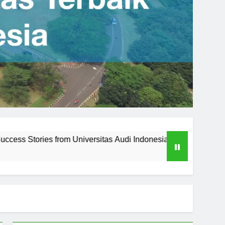
 Universitas Audi Indonesia
Research Opportunities at U
3 Hari Ago