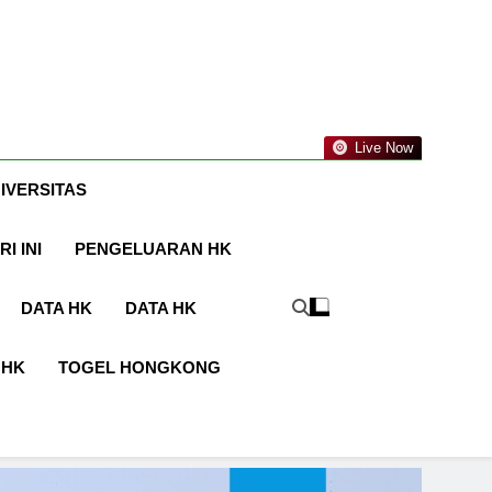
Live Now
IVERSITAS
I INI
PENGELUARAN HK
DATA HK
DATA HK
 HK
TOGEL HONGKONG