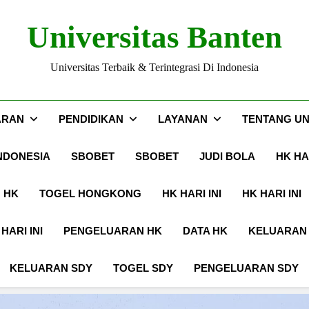
Universitas Banten
Universitas Terbaik & Terintegrasi Di Indonesia
ARAN
PENDIDIKAN
LAYANAN
TENTANG UN
INDONESIA
SBOBET
SBOBET
JUDI BOLA
HK HAR
 HK
TOGEL HONGKONG
HK HARI INI
HK HARI INI
HARI INI
PENGELUARAN HK
DATA HK
KELUARAN
KELUARAN SDY
TOGEL SDY
PENGELUARAN SDY