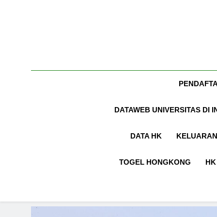
PENDAFT
DATAWEB UNIVERSITAS DI 
DATA HK
KELUARAN
TOGEL HONGKONG
HK 