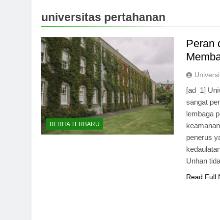
universitas pertahanan
Peran 
Memba
Universi
[ad_1] Uni
sangat pe
lembaga pe
BERITA TERBARU
keamanan,
penerus ya
kedaulatan
Unhan ti
Read Full