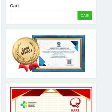
Cari
CARI