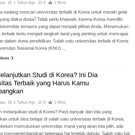
tas
1 Tahun Ago
0
2 Mins
a sedang mencari universitas terbaik di Korea untuk meraih gelar
ang diakui dunia? Tidak perlu khawatir, karena Korea memiliki
universitas ternama yang dapat menjadi pilihan Anda. Menemukan
s terbaik tentu menjadi langkah awal yang penting untuk mencapai
 dalam dunia pendidikan. Salah satu universitas terbaik di Korea
iversitas Nasional Korea (KNU)….
 News
elanjutkan Studi di Korea? Ini Dia
sitas Terbaik yang Harus Kamu
bangkan
tas
1 Tahun Ago
0
2 Mins
in melanjutkan studi di Korea? Pasti banyak dari kita yang
n untuk bisa belajar di salah satu universitas terbaik di Korea.
belum memutuskan universitas mana yang akan kita pilih, ada
ta mempertimbangkan beberapa hal terlebih dahulu. Salah satu hal