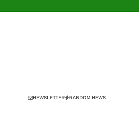
NEWSLETTER
RANDOM NEWS