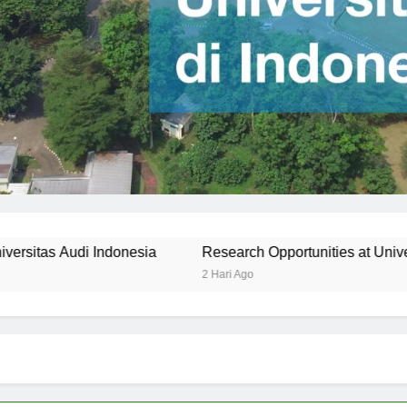
Research Opportunities at Universitas Audi Indonesia
2 Hari Ago