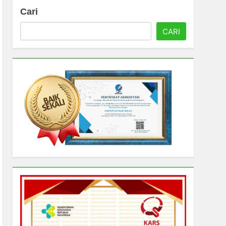
Cari
CARI