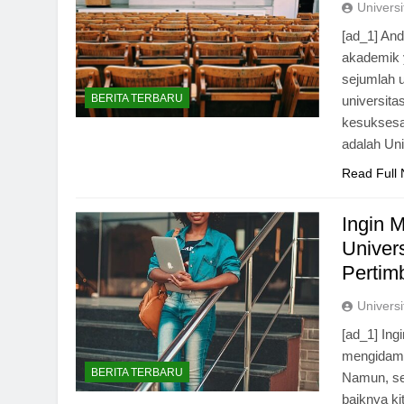
Universi
[ad_1] And
akademik y
sejumlah 
BERITA TERBARU
universita
kesuksesan
adalah Un
Read Full
Ingin M
Univer
Pertim
Universi
[ad_1] Ing
mengidamka
BERITA TERBARU
Namun, se
baiknya ki