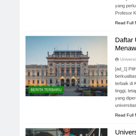
yang perlu
Profesor 
Read Full
Daftar 
Menawa
Universi
[ad_1] Pil
berkualita
terbaik di
BERITA TERBARU
tinggi, te
yang diper
universit
Read Full
Univers