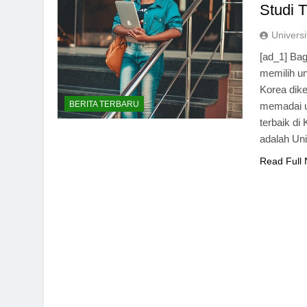
Studi T
Universi
[ad_1] Bag
memilih un
Korea dike
BERITA TERBARU
memadai u
terbaik di
adalah Un
Read Full