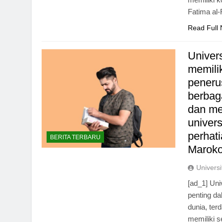
Fatima al
Read Full
Univer
memili
penerus
berbaga
dan me
univers
perhati
BERITA TERBARU
Maroko
Universi
[ad_1] Uni
penting da
dunia, ter
memiliki s