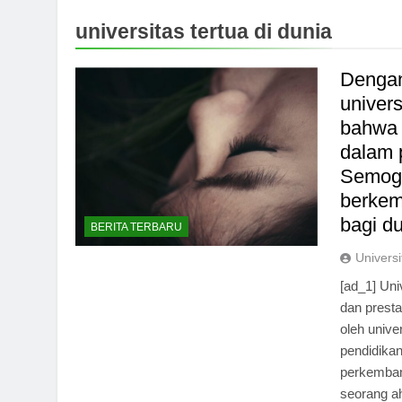
universitas tertua di dunia
Dengan 
univers
bahwa 
dalam 
Semoga 
berkem
bagi d
BERITA TERBARU
Universi
[ad_1] Uni
dan presta
oleh unive
pendidika
perkemban
seorang ah