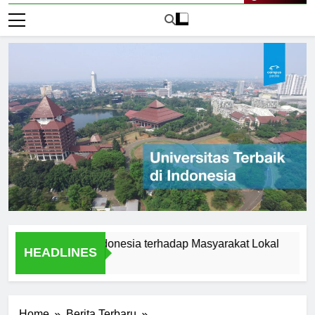
Live Now
sitas Audi Indonesia terhadap Masyarakat Lokal
Alumni
HEADLINES
1 Hari Ag