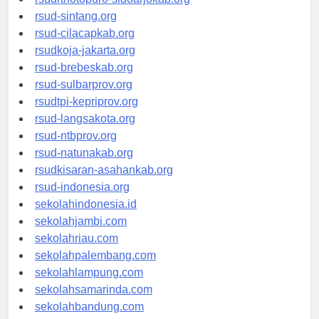
rsudrtnotopuro-sidoarjokab.org
rsud-sintang.org
rsud-cilacapkab.org
rsudkoja-jakarta.org
rsud-brebeskab.org
rsud-sulbarprov.org
rsudtpi-kepriprov.org
rsud-langsakota.org
rsud-ntbprov.org
rsud-natunakab.org
rsudkisaran-asahankab.org
rsud-indonesia.org
sekolahindonesia.id
sekolahjambi.com
sekolahriau.com
sekolahpalembang.com
sekolahlampung.com
sekolahsamarinda.com