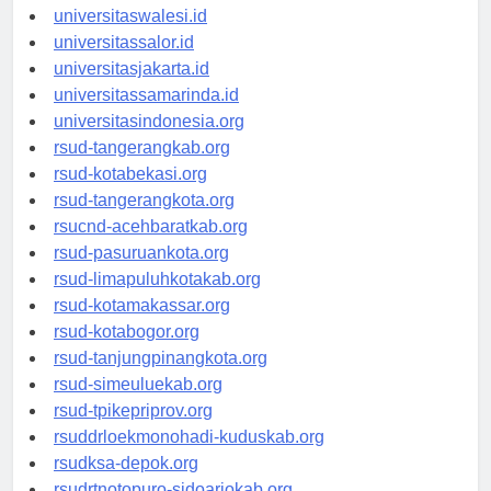
universitaswanggar.id
universitaswalesi.id
universitassalor.id
universitasjakarta.id
universitassamarinda.id
universitasindonesia.org
rsud-tangerangkab.org
rsud-kotabekasi.org
rsud-tangerangkota.org
rsucnd-acehbaratkab.org
rsud-pasuruankota.org
rsud-limapuluhkotakab.org
rsud-kotamakassar.org
rsud-kotabogor.org
rsud-tanjungpinangkota.org
rsud-simeuluekab.org
rsud-tpikepriprov.org
rsuddrloekmonohadi-kuduskab.org
rsudksa-depok.org