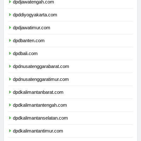
dpdjawatengah.com
dpddiyogyakarta.com
dpdjawatimur.com
dpdbanten.com
dpdbali.com
dpdnusatenggarabarat.com
dpdnusatenggaratimur.com
dpdkalimantanbarat.com
dpdkalimantantengah.com
dpdkalimantanselatan.com
dpdkalimantantimur.com