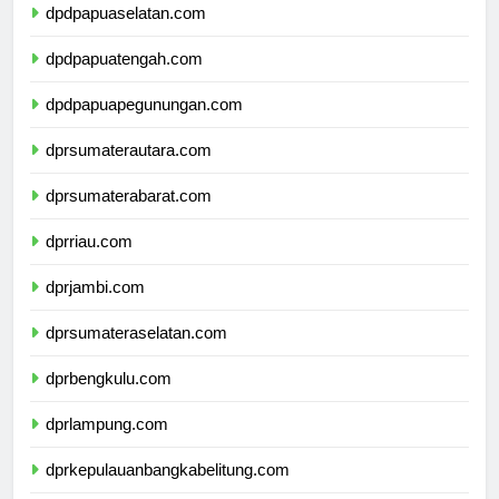
dpdpapuaselatan.com
dpdpapuatengah.com
dpdpapuapegunungan.com
dprsumaterautara.com
dprsumaterabarat.com
dprriau.com
dprjambi.com
dprsumateraselatan.com
dprbengkulu.com
dprlampung.com
dprkepulauanbangkabelitung.com