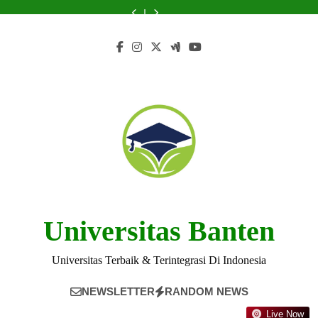
Skip
Indonesia
Inovatif
Audi
Universitas
Indonesia
Inovatif
Audi
at
Audi
terhadap
di
Indonesia
Audi
terhadap
di
Indonesia
Universitas
Indonesia
to
Masyarakat
Universitas
untuk
Indonesia:
Masyarakat
Universitas
untuk
Audi
terhadap
content
Lokal
Audi
Pendidikan
A
Lokal
Audi
Pendidikan
Indonesia:
Masyarakat
Indonesia
Tinggi
Welcoming
Indonesia
Tinggi
A
Lokal
Anda?
Environment
Anda?
Welcoming
Environment
Universitas Banten
Universitas Terbaik & Terintegrasi Di Indonesia
NEWSLETTER
RANDOM NEWS