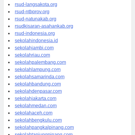
rsudtpi-kepriprov.org
rsud-langsakota.org
rsud-ntbprov.org
rsud-natunakab.org
rsudkisaran-asahankab.org
rsud-indonesia.org
sekolahindonesia.id
sekolahjambi.com
sekolahriau.com
sekolahpalembang.com
sekolahlampung.com
sekolahsamarinda.com
sekolahbandung.com
sekolahdenpasar.com
sekolahjakarta.com
sekolahmedan.com
sekolahaceh.com
sekolahbengkulu.com
sekolahpangkalpinang.com