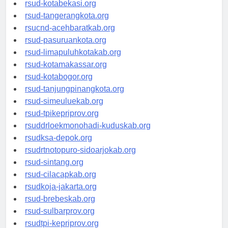
rsud-tangerangkab.org
rsud-kotabekasi.org
rsud-tangerangkota.org
rsucnd-acehbaratkab.org
rsud-pasuruankota.org
rsud-limapuluhkotakab.org
rsud-kotamakassar.org
rsud-kotabogor.org
rsud-tanjungpinangkota.org
rsud-simeuluekab.org
rsud-tpikepriprov.org
rsuddrloekmonohadi-kuduskab.org
rsudksa-depok.org
rsudrtnotopuro-sidoarjokab.org
rsud-sintang.org
rsud-cilacapkab.org
rsudkoja-jakarta.org
rsud-brebeskab.org
rsud-sulbarprov.org