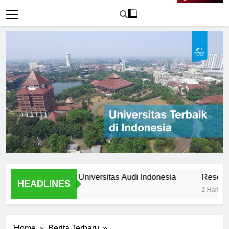
Live Now
s Stories from Universitas Audi Indonesia
Research Oppo
HEADLINES
2 Hari Ago