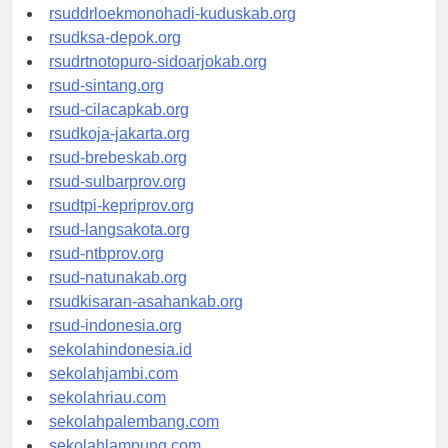
rsud-tpikepriprov.org
rsuddrloekmonohadi-kuduskab.org
rsudksa-depok.org
rsudrtnotopuro-sidoarjokab.org
rsud-sintang.org
rsud-cilacapkab.org
rsudkoja-jakarta.org
rsud-brebeskab.org
rsud-sulbarprov.org
rsudtpi-kepriprov.org
rsud-langsakota.org
rsud-ntbprov.org
rsud-natunakab.org
rsudkisaran-asahankab.org
rsud-indonesia.org
sekolahindonesia.id
sekolahjambi.com
sekolahriau.com
sekolahpalembang.com