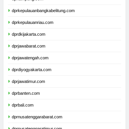
dprlampung.com
dprkepulauanbangkabelitung.com
dprkepulauanriau.com
dprdkijakarta.com
dprjawabarat.com
dprjawatengah.com
dprdiyogyakarta.com
dprjawatimur.com
dprbanten.com
dprbali.com
dprnusatenggarabarat.com