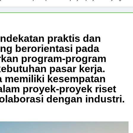
ndekatan praktis dan
ng berorientasi pada
rkan program-program
ebutuhan pasar kerja.
a memiliki kesempatan
alam proyek-proyek riset
olaborasi dengan industri.