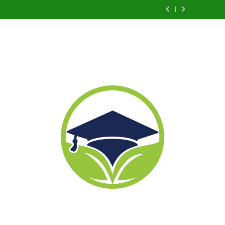
Research
Faculty
Universitas
Audi
Stories
at
Universitas
Audi
Stories
Opportunities
of
Audi
Indonesia
from
Universitas
Audi
Indonesia
from
at
Universitas
Indonesia:
terhadap
Universitas
Audi
Indonesia:
terhadap
Universitas
Universitas
Audi
Meet
Masyarakat
Audi
Indonesia
Meet
Masyarakat
Audi
Audi
Indonesia:
the
Lokal
Indonesia
the
Lokal
Indonesia
Indonesia
Meet
Professors
Professors
the
Professors