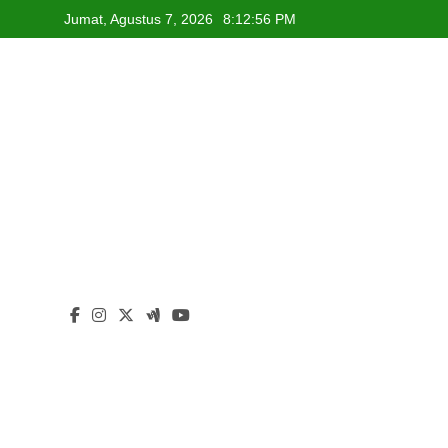
Skip
Jumat, Agustus 7, 2026
8:12:58 PM
to
content