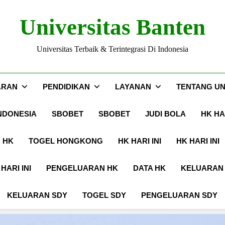
Universitas Banten
Universitas Terbaik & Terintegrasi Di Indonesia
ARAN
PENDIDIKAN
LAYANAN
TENTANG UN
INDONESIA
SBOBET
SBOBET
JUDI BOLA
HK HAR
 HK
TOGEL HONGKONG
HK HARI INI
HK HARI INI
HARI INI
PENGELUARAN HK
DATA HK
KELUARAN
KELUARAN SDY
TOGEL SDY
PENGELUARAN SDY