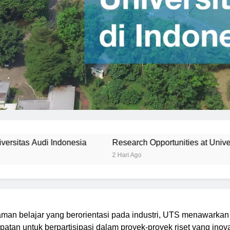
Research Opportunities at Universitas Audi Indonesia
2 Hari Ago
man belajar yang berorientasi pada industri, UTS menawarka
atan untuk berpartisipasi dalam proyek-proyek riset yang inova