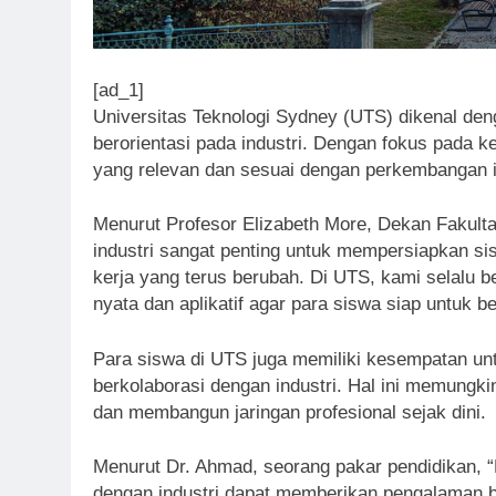
[ad_1]
Universitas Teknologi Sydney (UTS) dikenal den
berorientasi pada industri. Dengan fokus pada
yang relevan dan sesuai dengan perkembangan ind
Menurut Profesor Elizabeth More, Dekan Fakulta
industri sangat penting untuk mempersiapkan si
kerja yang terus berubah. Di UTS, kami selalu 
nyata dan aplikatif agar para siswa siap untuk be
Para siswa di UTS juga memiliki kesempatan untu
berkolaborasi dengan industri. Hal ini memungk
dan membangun jaringan profesional sejak dini.
Menurut Dr. Ahmad, seorang pakar pendidikan, “K
dengan industri dapat memberikan pengalaman b