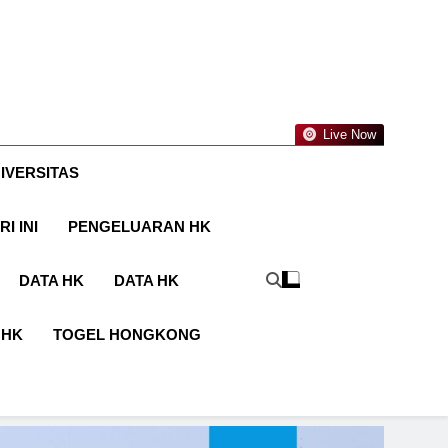
Live Now
IVERSITAS
I INI
PENGELUARAN HK
DATA HK
DATA HK
 HK
TOGEL HONGKONG