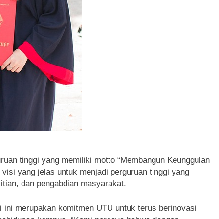
uruan tinggi yang memiliki motto “Membangun Keunggulan
isi yang jelas untuk menjadi perguruan tinggi yang
itian, dan pengabdian masyarakat.
si ini merupakan komitmen UTU untuk terus berinovasi