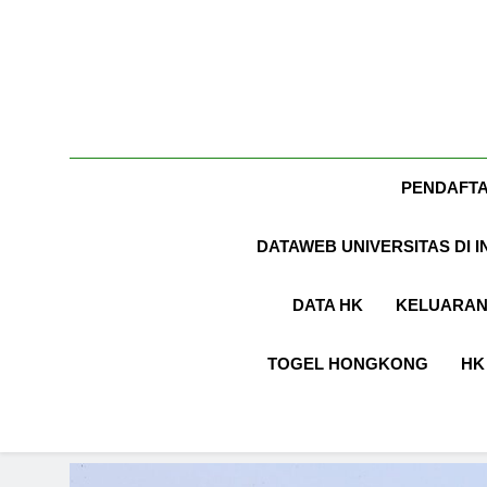
PENDAFT
DATAWEB UNIVERSITAS DI 
DATA HK
KELUARAN
TOGEL HONGKONG
HK 