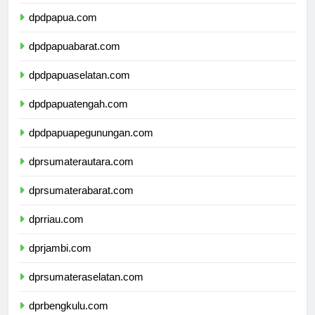
dpdmalukuutara.com
dpdpapua.com
dpdpapuabarat.com
dpdpapuaselatan.com
dpdpapuatengah.com
dpdpapuapegunungan.com
dprsumaterautara.com
dprsumaterabarat.com
dprriau.com
dprjambi.com
dprsumateraselatan.com