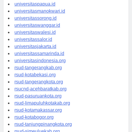
universitasjayapura.id
universitaspapua.id
universitasmanokwari.id
universitassorong.id
universitaswanggar.id
universitaswalesi.id
universitassalor.id
universitasjakarta.id
universitassamarinda.id
universitasindonesia.org
rsud-tangerangkab.org
rsud-kotabekasi.org
rsud-tangerangkota.org
rsucnd-acehbaratkab.org
rsud-pasuruankota.org
rsud-limapuluhkotakab.org
rsud-kotamakassar.org
rsud-kotabogor.org
rsud-tanjungpinangkota.org