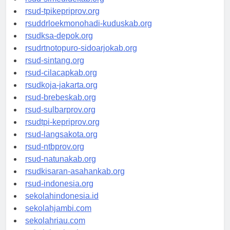
rsud-simeuluekab.org
rsud-tpikepriprov.org
rsuddrloekmonohadi-kuduskab.org
rsudksa-depok.org
rsudrtnotopuro-sidoarjokab.org
rsud-sintang.org
rsud-cilacapkab.org
rsudkoja-jakarta.org
rsud-brebeskab.org
rsud-sulbarprov.org
rsudtpi-kepriprov.org
rsud-langsakota.org
rsud-ntbprov.org
rsud-natunakab.org
rsudkisaran-asahankab.org
rsud-indonesia.org
sekolahindonesia.id
sekolahjambi.com
sekolahriau.com