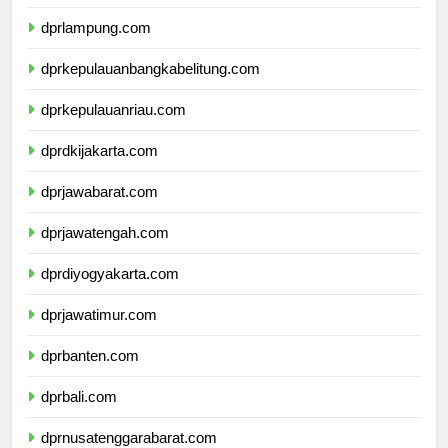
dprbengkulu.com
dprlampung.com
dprkepulauanbangkabelitung.com
dprkepulauanriau.com
dprdkijakarta.com
dprjawabarat.com
dprjawatengah.com
dprdiyogyakarta.com
dprjawatimur.com
dprbanten.com
dprbali.com