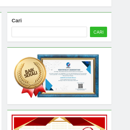
Cari
CARI