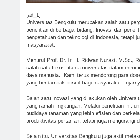
[ad_1]
Universitas Bengkulu merupakan salah satu perg
penelitian di berbagai bidang. Inovasi dan pene
pengetahuan dan teknologi di Indonesia, tetapi j
masyarakat.
Menurut Prof. Dr. Ir. H. Ridwan Nurazi, M.Sc., R
salah satu fokus utama universitas dalam meni
daya manusia. “Kami terus mendorong para dosen
yang berdampak positif bagi masyarakat,” ujarny
Salah satu inovasi yang dilakukan oleh Univers
yang ramah lingkungan. Melalui penelitian ini, 
budidaya tanaman yang lebih efisien dan berkela
produktivitas pertanian, tetapi juga mengurangi 
Selain itu, Universitas Bengkulu juga aktif mela