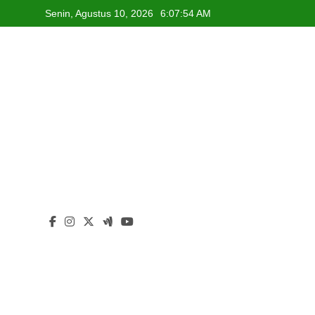
Skip
Senin, Agustus 10, 2026
6:07:56 AM
to
content