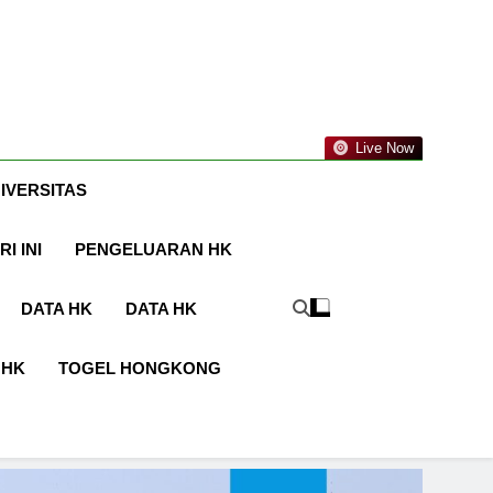
Live Now
IVERSITAS
I INI
PENGELUARAN HK
DATA HK
DATA HK
 HK
TOGEL HONGKONG