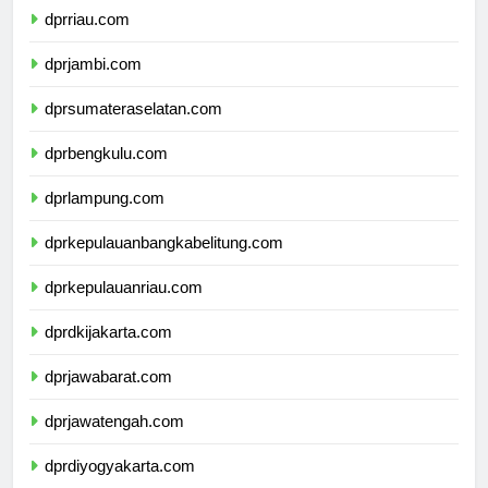
dprriau.com
dprjambi.com
dprsumateraselatan.com
dprbengkulu.com
dprlampung.com
dprkepulauanbangkabelitung.com
dprkepulauanriau.com
dprdkijakarta.com
dprjawabarat.com
dprjawatengah.com
dprdiyogyakarta.com