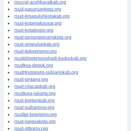
rsud-tangerangkota.org
rsucnd-acehbaratkab.org
rsud-pasuruankota.org
rsud-limapuluhkotakab.org
rsud-kotamakassar.org
rsud-kotabogor.org
rsud-tanjungpinangkota.org
rsud-simeuluekab.org
rsud-tpikepriprov.org
rsuddrloekmonohadi-kuduskab.org
rsudksa-depok.org
rsudrtnotopuro-sidoarjokab.org
rsud-sintang.org
rsud-cilacapkab.org
rsudkoja-jakarta.org
rsud-brebeskab.org
rsud-sulbarprov.org
rsudtpi-kepriprov.org
rsud-langsakota.org