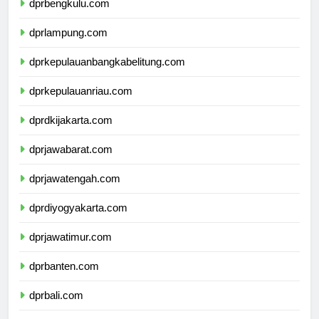
dprbengkulu.com
dprlampung.com
dprkepulauanbangkabelitung.com
dprkepulauanriau.com
dprdkijakarta.com
dprjawabarat.com
dprjawatengah.com
dprdiyogyakarta.com
dprjawatimur.com
dprbanten.com
dprbali.com