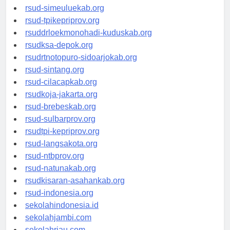
rsud-tanjungpinangkota.org
rsud-simeuluekab.org
rsud-tpikepriprov.org
rsuddrloekmonohadi-kuduskab.org
rsudksa-depok.org
rsudrtnotopuro-sidoarjokab.org
rsud-sintang.org
rsud-cilacapkab.org
rsudkoja-jakarta.org
rsud-brebeskab.org
rsud-sulbarprov.org
rsudtpi-kepriprov.org
rsud-langsakota.org
rsud-ntbprov.org
rsud-natunakab.org
rsudkisaran-asahankab.org
rsud-indonesia.org
sekolahindonesia.id
sekolahjambi.com