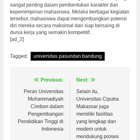
Universitas Pasundan Bandung memiliki peran yang
sangat penting dalam pembentukan karakter dan
kepemimpinan mahasiswa. Melalui berbagai kegiatan
tersebut, mahasiswa dapat mengembangkan potensi
diri mereka secara maksimal dan siap bersaing di
dunia kerja yang semakin kompetitif.
[ad_2]
Tagged:
universitas pasundan bandung
Navigasi
Previous:
Next:
pos
Peran Universitas
Selain itu,
Muhammadiyah
Universitas Ciputra
Cirebon dalam
Makassar juga
Pengembangan
memiliki fasilitas
Pendidikan Tinggi di
yang lengkap dan
Indonesia
modern untuk