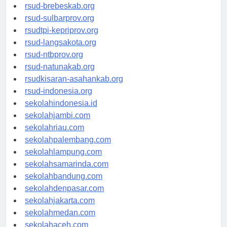
rsudkoja-jakarta.org
rsud-brebeskab.org
rsud-sulbarprov.org
rsudtpi-kepriprov.org
rsud-langsakota.org
rsud-ntbprov.org
rsud-natunakab.org
rsudkisaran-asahankab.org
rsud-indonesia.org
sekolahindonesia.id
sekolahjambi.com
sekolahriau.com
sekolahpalembang.com
sekolahlampung.com
sekolahsamarinda.com
sekolahbandung.com
sekolahdenpasar.com
sekolahjakarta.com
sekolahmedan.com