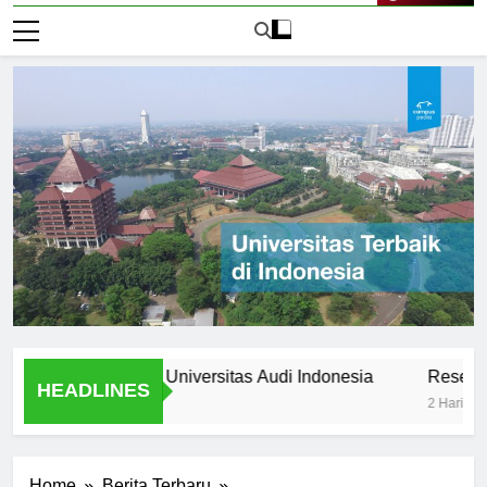
Live Now
 Stories from Universitas Audi Indonesia
Research Oppor
HEADLINES
2 Hari Ago