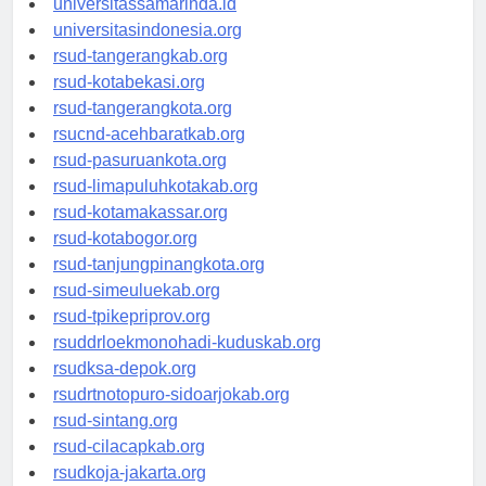
universitassamarinda.id
universitasindonesia.org
rsud-tangerangkab.org
rsud-kotabekasi.org
rsud-tangerangkota.org
rsucnd-acehbaratkab.org
rsud-pasuruankota.org
rsud-limapuluhkotakab.org
rsud-kotamakassar.org
rsud-kotabogor.org
rsud-tanjungpinangkota.org
rsud-simeuluekab.org
rsud-tpikepriprov.org
rsuddrloekmonohadi-kuduskab.org
rsudksa-depok.org
rsudrtnotopuro-sidoarjokab.org
rsud-sintang.org
rsud-cilacapkab.org