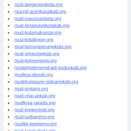
rsud-kotabekasi.org
rsud-tangerangkota.org
rsucnd-acehbaratkab.org
rsud-pasuruankota.org
rsud-limapuluhkotakab.org
rsud-kotamakassar.org
rsud-kotabogor.org
rsud-tanjungpinangkota.org
rsud-simeuluekab.org
rsud-tpikepriprov.org
rsuddrloekmonohadi-kuduskab.org
rsudksa-depok.org
rsudrtnotopuro-sidoarjokab.org
rsud-sintang.org
rsud-cilacapkab.org
rsudkoja-jakarta.org
rsud-brebeskab.org
rsud-sulbarprov.org
rsudtpi-kepriprov.org