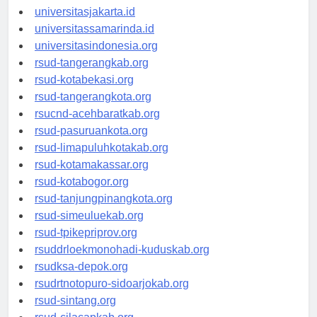
universitassalor.id
universitasjakarta.id
universitassamarinda.id
universitasindonesia.org
rsud-tangerangkab.org
rsud-kotabekasi.org
rsud-tangerangkota.org
rsucnd-acehbaratkab.org
rsud-pasuruankota.org
rsud-limapuluhkotakab.org
rsud-kotamakassar.org
rsud-kotabogor.org
rsud-tanjungpinangkota.org
rsud-simeuluekab.org
rsud-tpikepriprov.org
rsuddrloekmonohadi-kuduskab.org
rsudksa-depok.org
rsudrtnotopuro-sidoarjokab.org
rsud-sintang.org