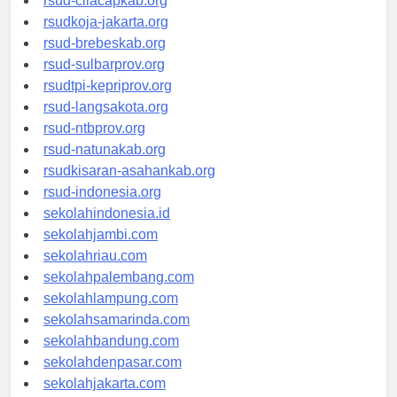
rsud-cilacapkab.org
rsudkoja-jakarta.org
rsud-brebeskab.org
rsud-sulbarprov.org
rsudtpi-kepriprov.org
rsud-langsakota.org
rsud-ntbprov.org
rsud-natunakab.org
rsudkisaran-asahankab.org
rsud-indonesia.org
sekolahindonesia.id
sekolahjambi.com
sekolahriau.com
sekolahpalembang.com
sekolahlampung.com
sekolahsamarinda.com
sekolahbandung.com
sekolahdenpasar.com