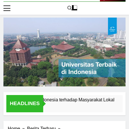
Live Now
sitas Audi Indonesia terhadap Masyarakat Lokal
Alumni
HEADLINES
1 Hari A