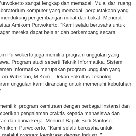
 Purwokerto sangat lengkap dan memadai. Mulai dari ruang
, laboratorium komputer yang memadai, perpustakaan yang
g mendukung pengembangan minat dan bakat. Menurut
ersitas Amikom Purwokerto, “Kami selalu berusaha untuk
 agar mereka dapat belajar dan berkembang secara
kom Purwokerto juga memiliki program unggulan yang
swa. Program studi seperti Teknik Informatika, Sistem
jemen Informatika merupakan program unggulan yang
g. Ari Wibisono, M.Kom., Dekan Fakultas Teknologi
ogram unggulan kami dirancang untuk memenuhi kebutuhan
”
 memiliki program kemitraan dengan berbagai instansi dan
emberikan pengalaman praktis kepada mahasiswa dan
kan dan dunia kerja. Menurut Bapak Budi Santoso,
Amikom Purwokerto, “Kami selalu berusaha untuk
melalui program kemitraan dengan industri.”