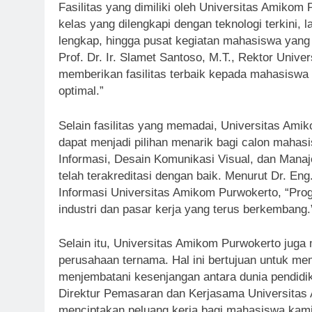
Fasilitas yang dimiliki oleh Universitas Amikom
kelas yang dilengkapi dengan teknologi terkini
lengkap, hingga pusat kegiatan mahasiswa yan
Prof. Dr. Ir. Slamet Santoso, M.T., Rektor Univ
memberikan fasilitas terbaik kepada mahasiswa
optimal.”
Selain fasilitas yang memadai, Universitas Ami
dapat menjadi pilihan menarik bagi calon mahasi
Informasi, Desain Komunikasi Visual, dan Mana
telah terakreditasi dengan baik. Menurut Dr. En
Informasi Universitas Amikom Purwokerto, “Pr
industri dan pasar kerja yang terus berkembang.
Selain itu, Universitas Amikom Purwokerto juga
perusahaan ternama. Hal ini bertujuan untuk m
menjembatani kesenjangan antara dunia pendidi
Direktur Pemasaran dan Kerjasama Universitas 
menciptakan peluang kerja bagi mahasiswa kami 