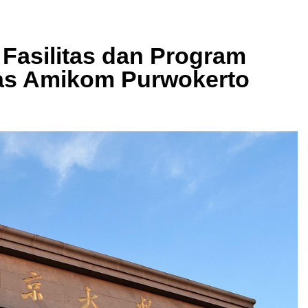
Fasilitas dan Program
tas Amikom Purwokerto