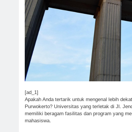
[ad_1]
Apakah Anda tertarik untuk mengenal lebih dekat
Purwokerto? Universitas yang terletak di Jl. Je
memiliki beragam fasilitas dan program yang 
mahasiswa.