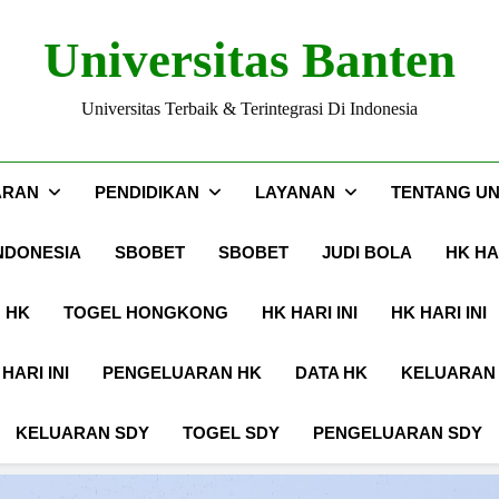
Universitas Banten
Universitas Terbaik & Terintegrasi Di Indonesia
ARAN
PENDIDIKAN
LAYANAN
TENTANG UN
INDONESIA
SBOBET
SBOBET
JUDI BOLA
HK HAR
 HK
TOGEL HONGKONG
HK HARI INI
HK HARI INI
HARI INI
PENGELUARAN HK
DATA HK
KELUARAN
KELUARAN SDY
TOGEL SDY
PENGELUARAN SDY