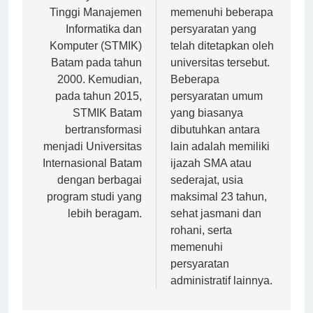
berdirinya Sekolah
mahasiswa harus
Tinggi Manajemen
memenuhi beberapa
Informatika dan
persyaratan yang
Komputer (STMIK)
telah ditetapkan oleh
Batam pada tahun
universitas tersebut.
2000. Kemudian,
Beberapa
pada tahun 2015,
persyaratan umum
STMIK Batam
yang biasanya
bertransformasi
dibutuhkan antara
menjadi Universitas
lain adalah memiliki
Internasional Batam
ijazah SMA atau
dengan berbagai
sederajat, usia
program studi yang
maksimal 23 tahun,
lebih beragam.
sehat jasmani dan
rohani, serta
memenuhi
persyaratan
administratif lainnya.