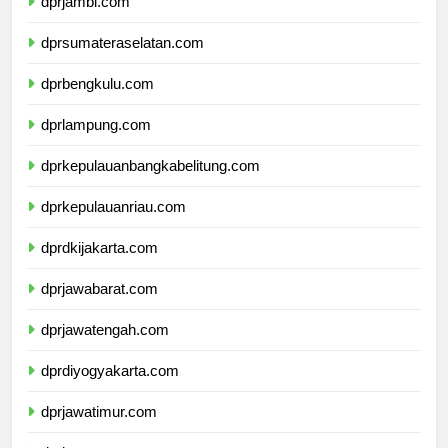
dprjambi.com
dprsumateraselatan.com
dprbengkulu.com
dprlampung.com
dprkepulauanbangkabelitung.com
dprkepulauanriau.com
dprdkijakarta.com
dprjawabarat.com
dprjawatengah.com
dprdiyogyakarta.com
dprjawatimur.com