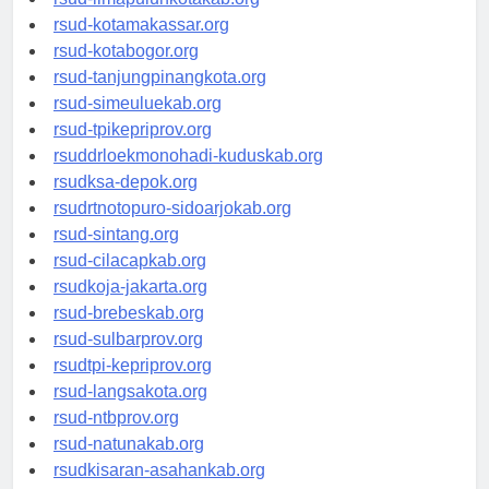
rsud-limapuluhkotakab.org
rsud-kotamakassar.org
rsud-kotabogor.org
rsud-tanjungpinangkota.org
rsud-simeuluekab.org
rsud-tpikepriprov.org
rsuddrloekmonohadi-kuduskab.org
rsudksa-depok.org
rsudrtnotopuro-sidoarjokab.org
rsud-sintang.org
rsud-cilacapkab.org
rsudkoja-jakarta.org
rsud-brebeskab.org
rsud-sulbarprov.org
rsudtpi-kepriprov.org
rsud-langsakota.org
rsud-ntbprov.org
rsud-natunakab.org