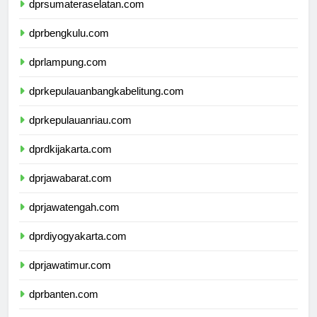
dprsumateraselatan.com
dprbengkulu.com
dprlampung.com
dprkepulauanbangkabelitung.com
dprkepulauanriau.com
dprdkijakarta.com
dprjawabarat.com
dprjawatengah.com
dprdiyogyakarta.com
dprjawatimur.com
dprbanten.com