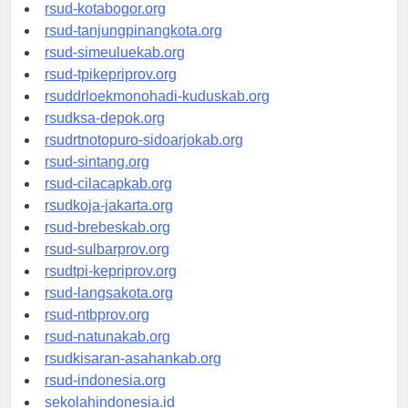
rsud-kotamakassar.org
rsud-kotabogor.org
rsud-tanjungpinangkota.org
rsud-simeuluekab.org
rsud-tpikepriprov.org
rsuddrloekmonohadi-kuduskab.org
rsudksa-depok.org
rsudrtnotopuro-sidoarjokab.org
rsud-sintang.org
rsud-cilacapkab.org
rsudkoja-jakarta.org
rsud-brebeskab.org
rsud-sulbarprov.org
rsudtpi-kepriprov.org
rsud-langsakota.org
rsud-ntbprov.org
rsud-natunakab.org
rsudkisaran-asahankab.org
rsud-indonesia.org