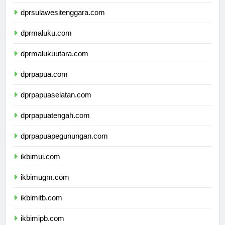
dprsulawesiselatan.com
dprsulawesitenggara.com
dprmaluku.com
dprmalukuutara.com
dprpapua.com
dprpapuaselatan.com
dprpapuatengah.com
dprpapuapegunungan.com
ikbimui.com
ikbimugm.com
ikbimitb.com