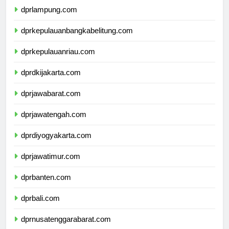
dprlampung.com
dprkepulauanbangkabelitung.com
dprkepulauanriau.com
dprdkijakarta.com
dprjawabarat.com
dprjawatengah.com
dprdiyogyakarta.com
dprjawatimur.com
dprbanten.com
dprbali.com
dprnusatenggarabarat.com