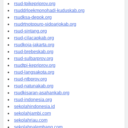
rsud-simeuluekab.org
rsud-tpikepriprov.org
rsuddrloekmonohadi-kuduskab.org
rsudksa-depok.org
rsudrtnotopuro-sidoarjokab.org
rsud-sintang.org
rsud-cilacapkab.org
rsudkoja-jakarta.org
rsud-brebeskab.org
rsud-sulbarprov.org
rsudtpi-kepriprov.org
rsud-langsakota.org
rsud-ntbprov.org
rsud-natunakab.org
rsudkisaran-asahankab.org
rsud-indonesia.org
sekolahindonesia.id
sekolahjambi.com
sekolahriau.com