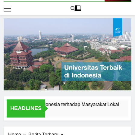
Live Now
sitas Audi Indonesia terhadap Masyarakat Lokal
Alumni 
HEADLINES
2 Hari Ag