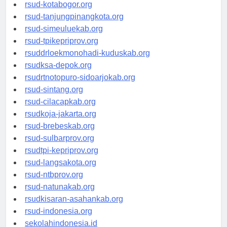
rsud-kotamakassar.org
rsud-kotabogor.org
rsud-tanjungpinangkota.org
rsud-simeuluekab.org
rsud-tpikepriprov.org
rsuddrloekmonohadi-kuduskab.org
rsudksa-depok.org
rsudrtnotopuro-sidoarjokab.org
rsud-sintang.org
rsud-cilacapkab.org
rsudkoja-jakarta.org
rsud-brebeskab.org
rsud-sulbarprov.org
rsudtpi-kepriprov.org
rsud-langsakota.org
rsud-ntbprov.org
rsud-natunakab.org
rsudkisaran-asahankab.org
rsud-indonesia.org