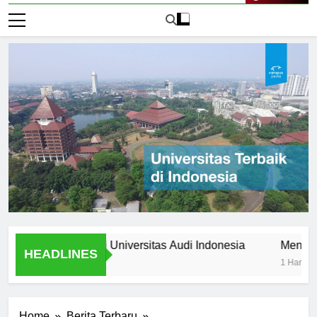
Live Now
atif Inovatif di Universitas Audi Indonesia
Mengapa Memil
HEADLINES
1 Hari Ago