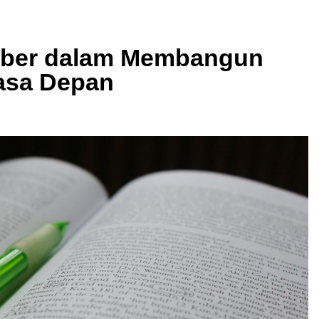
ember dalam Membangun
asa Depan