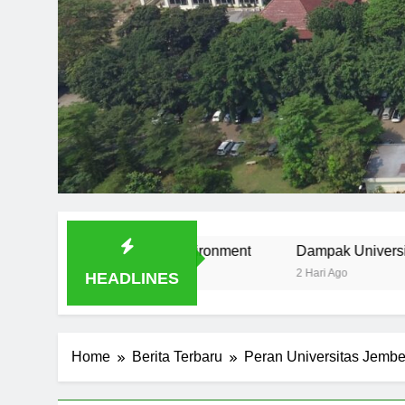
g Environment
Dampak Universitas Audi Indonesia terhad
2 Hari Ago
HEADLINES
Home
Berita Terbaru
Peran Universitas Jem