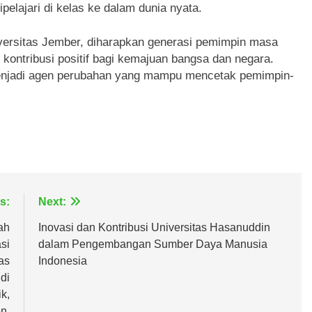
pelajari di kelas ke dalam dunia nyata.
versitas Jember, diharapkan generasi pemimpin masa
ontribusi positif bagi kemajuan bangsa dan negara.
menjadi agen perubahan yang mampu mencetak pemimpin-
s:
Next:
ah
Inovasi dan Kontribusi Universitas Hasanuddin
si
dalam Pengembangan Sumber Daya Manusia
as
Indonesia
di
k,
n.