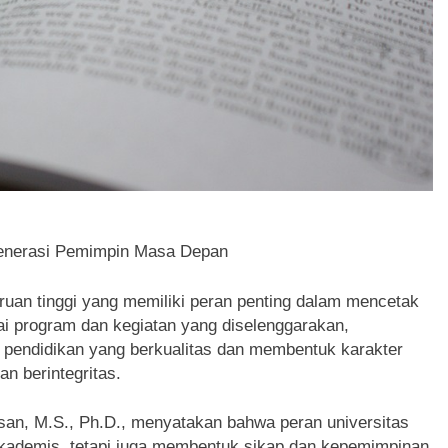
enerasi Pemimpin Masa Depan
uan tinggi yang memiliki peran penting dalam mencetak
i program dan kegiatan yang diselenggarakan,
pendidikan yang berkualitas dan membentuk karakter
n berintegritas.
asan, M.S., Ph.D., menyatakan bahwa peran universitas
kademis, tetapi juga membentuk sikap dan kepemimpinan