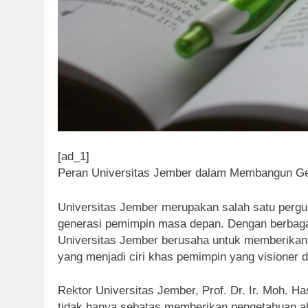
[ad_1]
Peran Universitas Jember dalam Membangun G
Universitas Jember merupakan salah satu pergur
generasi pemimpin masa depan. Dengan berbaga
Universitas Jember berusaha untuk memberikan 
yang menjadi ciri khas pemimpin yang visioner da
Rektor Universitas Jember, Prof. Dr. Ir. Moh. H
tidak hanya sebatas memberikan pengetahuan a