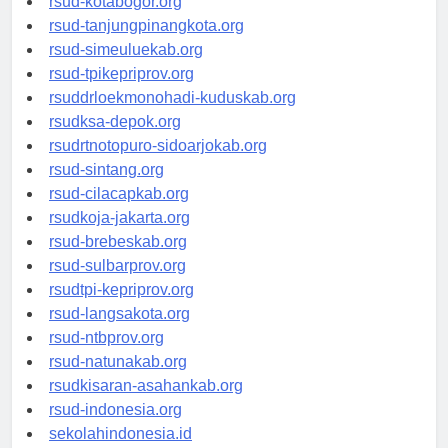
rsud-kotabogor.org
rsud-tanjungpinangkota.org
rsud-simeuluekab.org
rsud-tpikepriprov.org
rsuddrloekmonohadi-kuduskab.org
rsudksa-depok.org
rsudrtnotopuro-sidoarjokab.org
rsud-sintang.org
rsud-cilacapkab.org
rsudkoja-jakarta.org
rsud-brebeskab.org
rsud-sulbarprov.org
rsudtpi-kepriprov.org
rsud-langsakota.org
rsud-ntbprov.org
rsud-natunakab.org
rsudkisaran-asahankab.org
rsud-indonesia.org