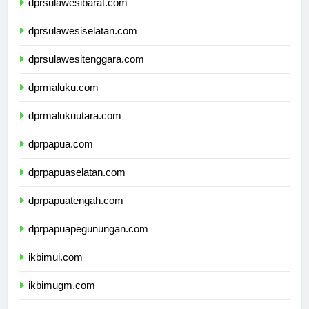
dprsulawesibarat.com
dprsulawesiselatan.com
dprsulawesitenggara.com
dprmaluku.com
dprmalukuutara.com
dprpapua.com
dprpapuaselatan.com
dprpapuatengah.com
dprpapuapegunungan.com
ikbimui.com
ikbimugm.com