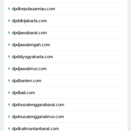
dpdkepulauanbangkabelitung.com
dpdkepulauanriau.com
dpddkijakarta.com
dpdjawabarat.com
dpdjawatengah.com
dpddiyogyakarta.com
dpdjawatimur.com
dpdbanten.com
dpdbali.com
dpdnusatenggarabarat.com
dpdnusatenggaratimur.com