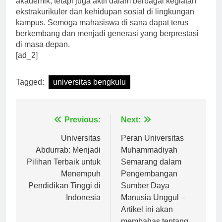
akademik, tetapi juga aktif dalam berbagai kegiatan
ekstrakurikuler dan kehidupan sosial di lingkungan
kampus. Semoga mahasiswa di sana dapat terus
berkembang dan menjadi generasi yang berprestasi
di masa depan.
[ad_2]
Tagged:
universitas bengkulu
Navigasi
Previous:
Next:
pos
Universitas
Peran Universitas
Abdurrab: Menjadi
Muhammadiyah
Pilihan Terbaik untuk
Semarang dalam
Menempuh
Pengembangan
Pendidikan Tinggi di
Sumber Daya
Indonesia
Manusia Unggul –
Artikel ini akan