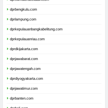
dprsumateraselatan.com
dprbengkulu.com
dprlampung.com
dprkepulauanbangkabelitung.com
dprkepulauanriau.com
dprdkijakarta.com
dprjawabarat.com
dprjawatengah.com
dprdiyogyakarta.com
dprjawatimur.com
dprbanten.com