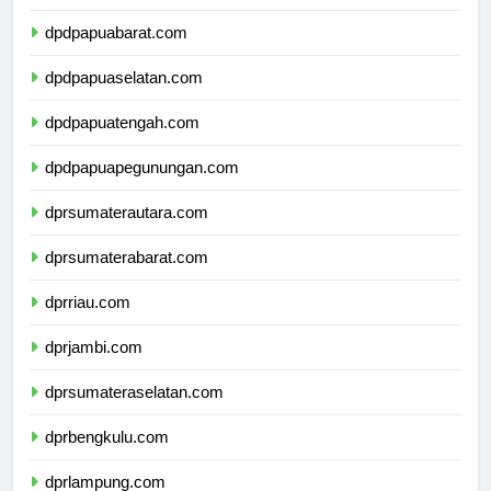
dpdpapua.com
dpdpapuabarat.com
dpdpapuaselatan.com
dpdpapuatengah.com
dpdpapuapegunungan.com
dprsumaterautara.com
dprsumaterabarat.com
dprriau.com
dprjambi.com
dprsumateraselatan.com
dprbengkulu.com