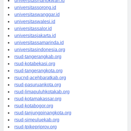
universitasmanokwari.id
universitassorong.id
universitaswanggar.id
universitaswalesi.id
universitassalor.id
universitasjakarta.id
universitassamarinda.id
universitasindonesia.org
rsud-tangerangkab.org
rsud-kotabekasi.org
rsud-tangerangkota.org
rsucnd-acehbaratkab.org
rsud-pasuruankota.org
rsud-limapuluhkotakab.org
rsud-kotamakassar.org
rsud-kotabogor.org
rsud-tanjungpinangkota.org
rsud-simeuluekab.org