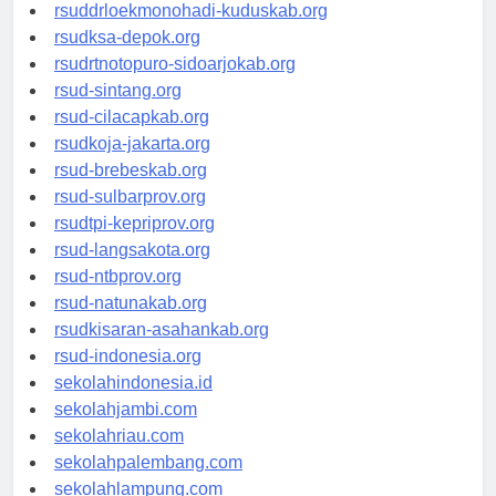
rsud-tpikepriprov.org
rsuddrloekmonohadi-kuduskab.org
rsudksa-depok.org
rsudrtnotopuro-sidoarjokab.org
rsud-sintang.org
rsud-cilacapkab.org
rsudkoja-jakarta.org
rsud-brebeskab.org
rsud-sulbarprov.org
rsudtpi-kepriprov.org
rsud-langsakota.org
rsud-ntbprov.org
rsud-natunakab.org
rsudkisaran-asahankab.org
rsud-indonesia.org
sekolahindonesia.id
sekolahjambi.com
sekolahriau.com
sekolahpalembang.com