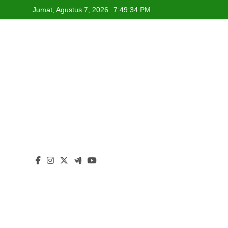
Skip
Jumat, Agustus 7, 2026
7:49:36 PM
to
content