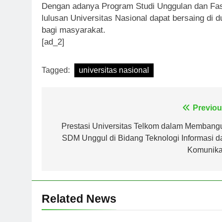
Dengan adanya Program Studi Unggulan dan Fasili
lulusan Universitas Nasional dapat bersaing di 
bagi masyarakat.
[ad_2]
Tagged:
universitas nasional
Navigasi
Previou
pos
Prestasi Universitas Telkom dalam Membang
SDM Unggul di Bidang Teknologi Informasi d
Komunika
Related News