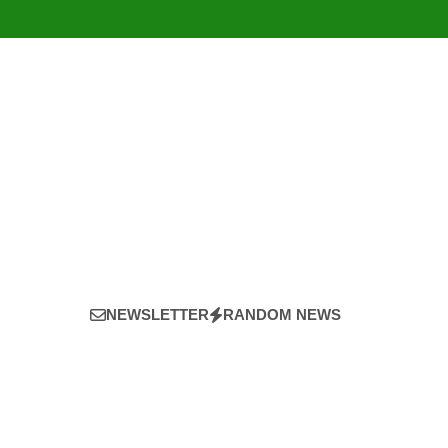
NEWSLETTER
RANDOM NEWS