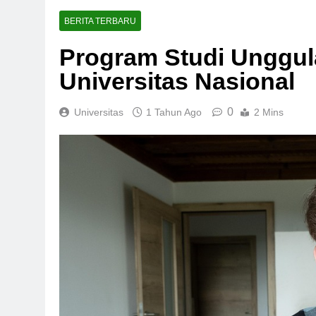
BERITA TERBARU
Program Studi Unggula
Universitas Nasional
0
Universitas
1 Tahun Ago
2 Mins