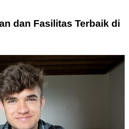
n dan Fasilitas Terbaik di