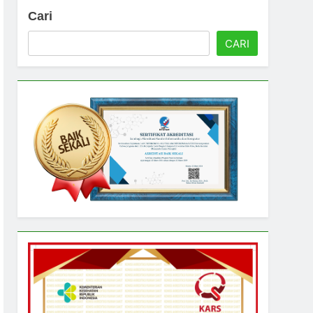
Cari
CARI