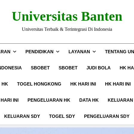
Universitas Banten
Universitas Terbaik & Terintegrasi Di Indonesia
ARAN
PENDIDIKAN
LAYANAN
TENTANG UN
INDONESIA
SBOBET
SBOBET
JUDI BOLA
HK HAR
 HK
TOGEL HONGKONG
HK HARI INI
HK HARI INI
HARI INI
PENGELUARAN HK
DATA HK
KELUARAN
KELUARAN SDY
TOGEL SDY
PENGELUARAN SDY