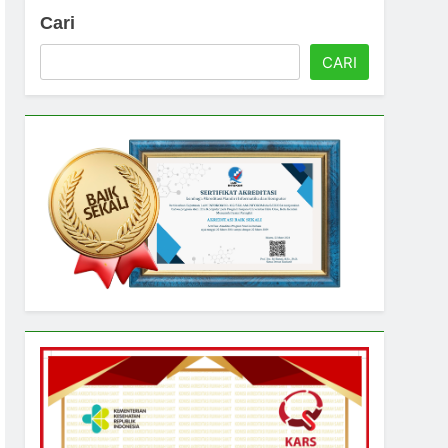
Cari
CARI