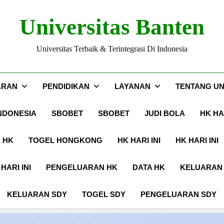
Universitas Banten
Universitas Terbaik & Terintegrasi Di Indonesia
ARAN
PENDIDIKAN
LAYANAN
TENTANG UN
INDONESIA
SBOBET
SBOBET
JUDI BOLA
HK HAR
 HK
TOGEL HONGKONG
HK HARI INI
HK HARI INI
HARI INI
PENGELUARAN HK
DATA HK
KELUARAN
KELUARAN SDY
TOGEL SDY
PENGELUARAN SDY