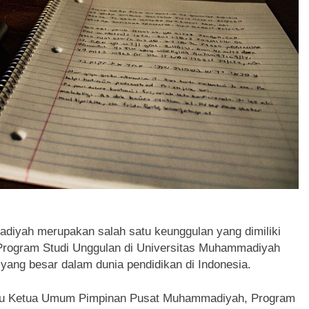
diyah merupakan salah satu keunggulan yang dimiliki
, Program Studi Unggulan di Universitas Muhammadiyah
 yang besar dalam dunia pendidikan di Indonesia.
elaku Ketua Umum Pimpinan Pusat Muhammadiyah, Program