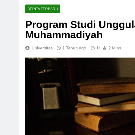
BERITA TERBARU
Program Studi Unggula
Muhammadiyah
0
Universitas
1 Tahun Ago
2 Mins