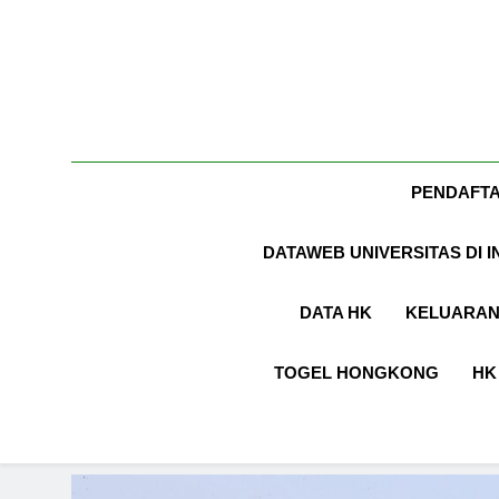
PENDAFT
DATAWEB UNIVERSITAS DI 
DATA HK
KELUARAN
TOGEL HONGKONG
HK 