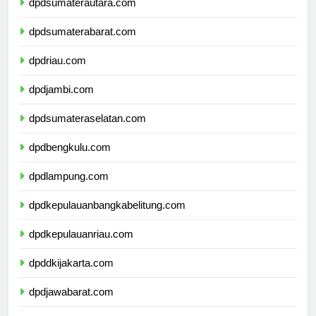
dpdsumaterautara.com
dpdsumaterabarat.com
dpdriau.com
dpdjambi.com
dpdsumateraselatan.com
dpdbengkulu.com
dpdlampung.com
dpdkepulauanbangkabelitung.com
dpdkepulauanriau.com
dpddkijakarta.com
dpdjawabarat.com