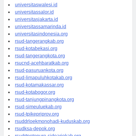
universitaswanggar.id
universitaswalesi.id
universitassalor.id
universitasjakarta.id
universitassamarinda.id
universitasindonesia.org
rsud-tangerangkab.org
rsud-kotabekasi.org
rsud-tangerangkota.org
rsucnd-acehbaratkab.org
rsud-pasuruankota.org
rsud-limapuluhkotakab.org
rsud-kotamakassar.org
rsud-kotabogor.org
rsud-tanjungpinangkota.org
rsud-simeuluekab.org
rsud-tpikepriprov.org
rsuddrloekmonohadi-kuduskab.org
rsudksa-depok.org