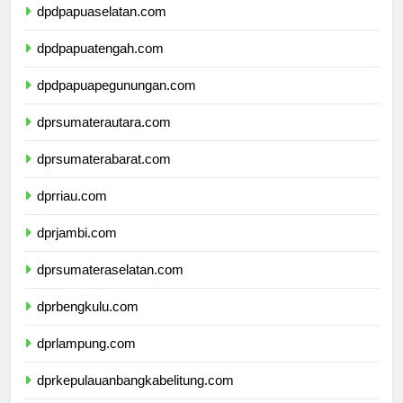
dpdpapuaselatan.com
dpdpapuatengah.com
dpdpapuapegunungan.com
dprsumaterautara.com
dprsumaterabarat.com
dprriau.com
dprjambi.com
dprsumateraselatan.com
dprbengkulu.com
dprlampung.com
dprkepulauanbangkabelitung.com