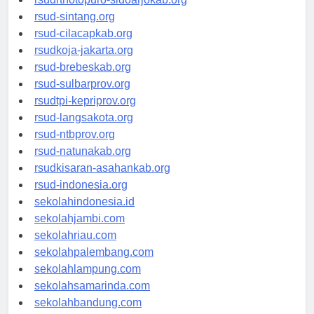
rsudrtnotopuro-sidoarjokab.org
rsud-sintang.org
rsud-cilacapkab.org
rsudkoja-jakarta.org
rsud-brebeskab.org
rsud-sulbarprov.org
rsudtpi-kepriprov.org
rsud-langsakota.org
rsud-ntbprov.org
rsud-natunakab.org
rsudkisaran-asahankab.org
rsud-indonesia.org
sekolahindonesia.id
sekolahjambi.com
sekolahriau.com
sekolahpalembang.com
sekolahlampung.com
sekolahsamarinda.com