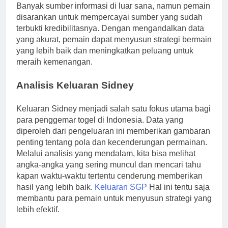
terpercaya adalah langkah awal yang penting.
Banyak sumber informasi di luar sana, namun pemain
disarankan untuk mempercayai sumber yang sudah
terbukti kredibilitasnya. Dengan mengandalkan data
yang akurat, pemain dapat menyusun strategi bermain
yang lebih baik dan meningkatkan peluang untuk
meraih kemenangan.
Analisis Keluaran Sidney
Keluaran Sidney menjadi salah satu fokus utama bagi
para penggemar togel di Indonesia. Data yang
diperoleh dari pengeluaran ini memberikan gambaran
penting tentang pola dan kecenderungan permainan.
Melalui analisis yang mendalam, kita bisa melihat
angka-angka yang sering muncul dan mencari tahu
kapan waktu-waktu tertentu cenderung memberikan
hasil yang lebih baik.
Keluaran SGP
Hal ini tentu saja
membantu para pemain untuk menyusun strategi yang
lebih efektif.