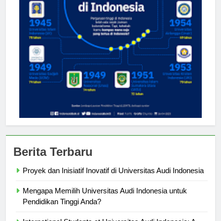
Berita Terbaru
Proyek dan Inisiatif Inovatif di Universitas Audi Indonesia
Mengapa Memilih Universitas Audi Indonesia untuk
Pendidikan Tinggi Anda?