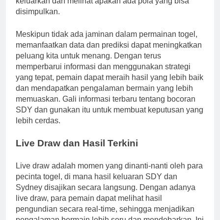
keluarkan dan melihat apakah ada pola yang bisa
disimpulkan.
Meskipun tidak ada jaminan dalam permainan togel,
memanfaatkan data dan prediksi dapat meningkatkan
peluang kita untuk menang. Dengan terus
memperbarui informasi dan menggunakan strategi
yang tepat, pemain dapat meraih hasil yang lebih baik
dan mendapatkan pengalaman bermain yang lebih
memuaskan. Gali informasi terbaru tentang bocoran
SDY dan gunakan itu untuk membuat keputusan yang
lebih cerdas.
Live Draw dan Hasil Terkini
Live draw adalah momen yang dinanti-nanti oleh para
pecinta togel, di mana hasil keluaran SDY dan
Sydney disajikan secara langsung. Dengan adanya
live draw, para pemain dapat melihat hasil
pengundian secara real-time, sehingga menjadikan