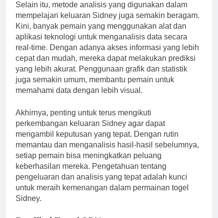
Selain itu, metode analisis yang digunakan dalam
mempelajari keluaran Sidney juga semakin beragam.
Kini, banyak pemain yang menggunakan alat dan
aplikasi teknologi untuk menganalisis data secara
real-time. Dengan adanya akses informasi yang lebih
cepat dan mudah, mereka dapat melakukan prediksi
yang lebih akurat. Penggunaan grafik dan statistik
juga semakin umum, membantu pemain untuk
memahami data dengan lebih visual.
Akhirnya, penting untuk terus mengikuti
perkembangan keluaran Sidney agar dapat
mengambil keputusan yang tepat. Dengan rutin
memantau dan menganalisis hasil-hasil sebelumnya,
setiap pemain bisa meningkatkan peluang
keberhasilan mereka. Pengetahuan tentang
pengeluaran dan analisis yang tepat adalah kunci
untuk meraih kemenangan dalam permainan togel
Sidney.