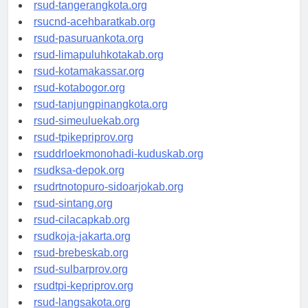
rsud-kotabekasi.org
rsud-tangerangkota.org
rsucnd-acehbaratkab.org
rsud-pasuruankota.org
rsud-limapuluhkotakab.org
rsud-kotamakassar.org
rsud-kotabogor.org
rsud-tanjungpinangkota.org
rsud-simeuluekab.org
rsud-tpikepriprov.org
rsuddrloekmonohadi-kuduskab.org
rsudksa-depok.org
rsudrtnotopuro-sidoarjokab.org
rsud-sintang.org
rsud-cilacapkab.org
rsudkoja-jakarta.org
rsud-brebeskab.org
rsud-sulbarprov.org
rsudtpi-kepriprov.org