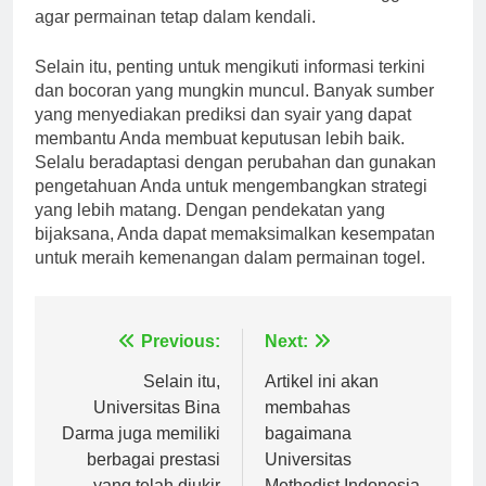
seru. Pastikan untuk menentukan batasan anggaran
agar permainan tetap dalam kendali.
Selain itu, penting untuk mengikuti informasi terkini
dan bocoran yang mungkin muncul. Banyak sumber
yang menyediakan prediksi dan syair yang dapat
membantu Anda membuat keputusan lebih baik.
Selalu beradaptasi dengan perubahan dan gunakan
pengetahuan Anda untuk mengembangkan strategi
yang lebih matang. Dengan pendekatan yang
bijaksana, Anda dapat memaksimalkan kesempatan
untuk meraih kemenangan dalam permainan togel.
Navigasi
Previous:
Next:
pos
Selain itu,
Artikel ini akan
Universitas Bina
membahas
Darma juga memiliki
bagaimana
berbagai prestasi
Universitas