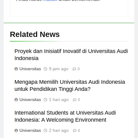
Anda harus
masuk
untuk berkomentar.
Related News
Proyek dan Inisiatif Inovatif di Universitas Audi
Indonesia
Universitas
9 jam ago
0
Mengapa Memilih Universitas Audi Indonesia
untuk Pendidikan Tinggi Anda?
Universitas
1 hari ago
0
International Students at Universitas Audi
Indonesia: A Welcoming Environment
Universitas
2 hari ago
0