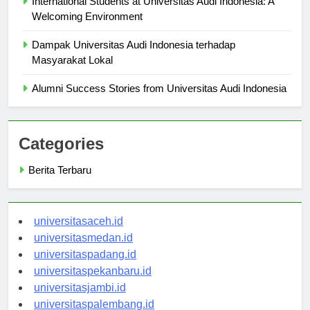
International Students at Universitas Audi Indonesia: A
Welcoming Environment
Dampak Universitas Audi Indonesia terhadap
Masyarakat Lokal
Alumni Success Stories from Universitas Audi Indonesia
Categories
Berita Terbaru
universitasaceh.id
universitasmedan.id
universitaspadang.id
universitaspekanbaru.id
universitasjambi.id