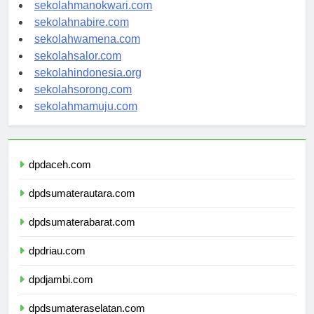
sekolahjayapura.com
sekolahmanokwari.com
sekolahnabire.com
sekolahwamena.com
sekolahsalor.com
sekolahindonesia.org
sekolahsorong.com
sekolahmamuju.com
dpdaceh.com
dpdsumaterautara.com
dpdsumaterabarat.com
dpdriau.com
dpdjambi.com