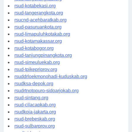
rsud-tangerangkab.org
rsud-kotabekasi.org
rsud-tangerangkota.org
rsucnd-acehbaratkab.org
rsud-pasuruankota.org
rsud-limapuluhkotakab.org
rsud-kotamakassar.org
rsud-kotabogor.org
rsud-tanjungpinangkota.org
rsud-simeuluekab.org
rsud-tpikepriprov.org
rsuddrloekmonohadi-kuduskab.org
rsudksa-depok.org
rsudrtnotopuro-sidoarjokab.org
rsud-sintang.org
rsud-cilacapkab.org
rsudkoja-jakarta.org
rsud-brebeskab.org
rsud-sulbarprov.org