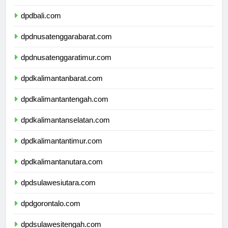
dpdbanten.com
dpdbali.com
dpdnusatenggarabarat.com
dpdnusatenggaratimur.com
dpdkalimantanbarat.com
dpdkalimantantengah.com
dpdkalimantanselatan.com
dpdkalimantantimur.com
dpdkalimantanutara.com
dpdsulawesiutara.com
dpdgorontalo.com