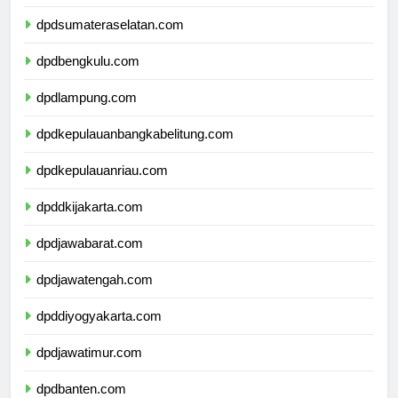
dpdjambi.com
dpdsumateraselatan.com
dpdbengkulu.com
dpdlampung.com
dpdkepulauanbangkabelitung.com
dpdkepulauanriau.com
dpddkijakarta.com
dpdjawabarat.com
dpdjawatengah.com
dpddiyogyakarta.com
dpdjawatimur.com