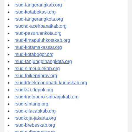
universitasindonesia.org
rsud-tangerangkab.org
rsud-kotabekasi.org
rsud-tangerangkota.org
rsucnd-acehbaratkab.org
rsud-pasuruankota.org
rsud-limapuluhkotakab.org
rsud-kotamakassar.org
rsud-kotabogor.org
rsud-tanjungpinangkota.org
rsud-simeuluekab.org
rsud-tpikepriprov.org
rsuddrloekmonohadi-kuduskab.org
rsudksa-depok.org
rsudrtnotopuro-sidoarjokab.org
rsud-sintang.org
rsud-cilacapkab.org
rsudkoja-jakarta.org
rsud-brebeskab.org