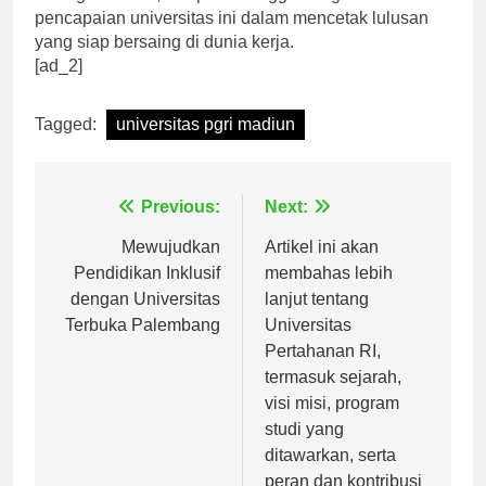
Sebagai alumni, kita patut bangga dengan
pencapaian universitas ini dalam mencetak lulusan
yang siap bersaing di dunia kerja.
[ad_2]
Tagged:
universitas pgri madiun
Navigasi
Previous:
Next:
pos
Mewujudkan
Artikel ini akan
Pendidikan Inklusif
membahas lebih
dengan Universitas
lanjut tentang
Terbuka Palembang
Universitas
Pertahanan RI,
termasuk sejarah,
visi misi, program
studi yang
ditawarkan, serta