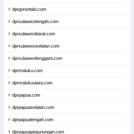
dprsulawesiutara.com
dprgorontalo.com
dprsulawesitengah.com
dprsulawesibarat.com
dprsulawesiselatan.com
dprsulawesitenggara.com
dprmaluku.com
dprmalukuutara.com
dprpapua.com
dprpapuaselatan.com
dprpapuatengah.com