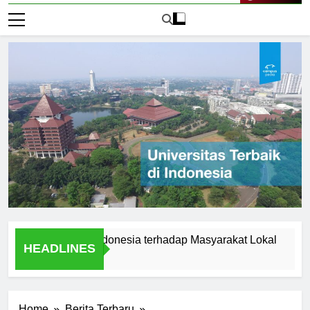
Live Now
ersitas Audi Indonesia terhadap Masyarakat Lokal
Alumn
HEADLINES
1 Hari