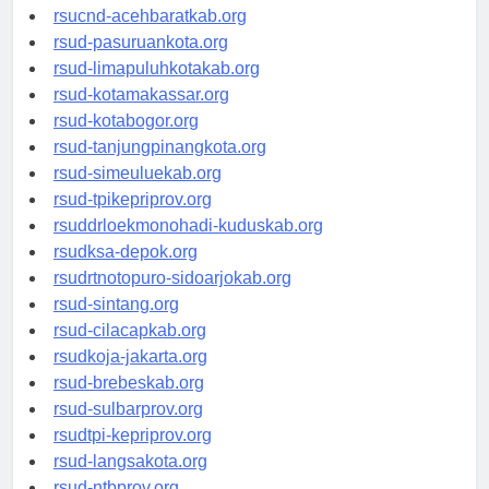
rsud-tangerangkota.org
rsucnd-acehbaratkab.org
rsud-pasuruankota.org
rsud-limapuluhkotakab.org
rsud-kotamakassar.org
rsud-kotabogor.org
rsud-tanjungpinangkota.org
rsud-simeuluekab.org
rsud-tpikepriprov.org
rsuddrloekmonohadi-kuduskab.org
rsudksa-depok.org
rsudrtnotopuro-sidoarjokab.org
rsud-sintang.org
rsud-cilacapkab.org
rsudkoja-jakarta.org
rsud-brebeskab.org
rsud-sulbarprov.org
rsudtpi-kepriprov.org
rsud-langsakota.org