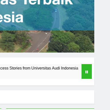
as Audi Indonesia
Research Opportunities at Universitas
4 Hari Ago