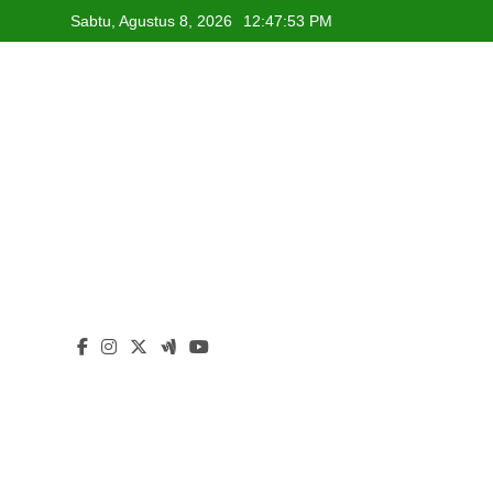
Skip
Sabtu, Agustus 8, 2026
12:47:55 PM
to
content