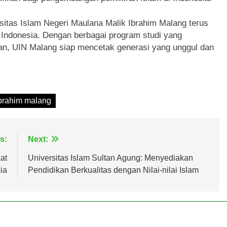
rsitas Islam Negeri Maulana Malik Ibrahim Malang terus
i Indonesia. Dengan berbagai program studi yang
evan, UIN Malang siap mencetak generasi yang unggul dan
ibrahim malang
s:
Next:
at
Universitas Islam Sultan Agung: Menyediakan
ia
Pendidikan Berkualitas dengan Nilai-nilai Islam