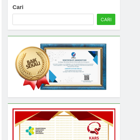
Cari
CARI