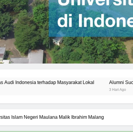
 Masyarakat Lokal
Alumni Success Stories from Universit
3 Hari Ago
rsitas Islam Negeri Maulana Malik Ibrahim Malang