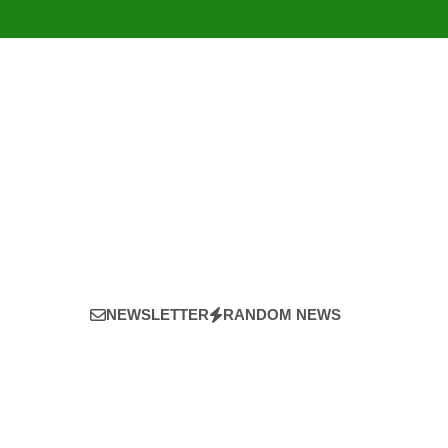
NEWSLETTER
RANDOM NEWS