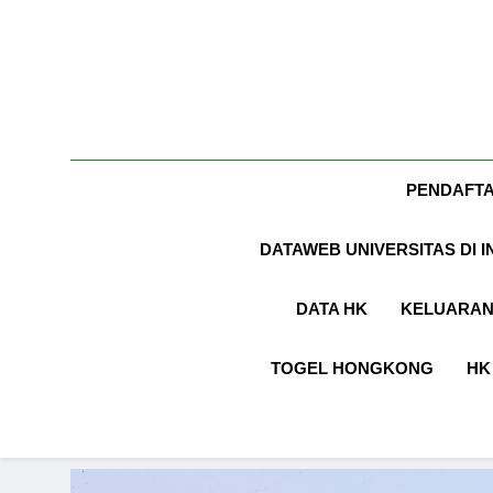
PENDAFT
DATAWEB UNIVERSITAS DI 
DATA HK
KELUARAN
TOGEL HONGKONG
HK 