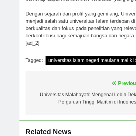
Dengan sejarah dan profil yang gemilang, Unive
menjadi salah satu universitas Islam terdepan d
berkualitas dan fokus pada penelitian yang rel
berkontribusi bagi kemajuan bangsa dan negara.
[ad_2]
Tagged:
universitas islam negeri maulana malik 
Navigasi
Previou
pos
Universitas Malahayati: Mengenal Lebih Dek
Perguruan Tinggi Maritim di Indones
Related News