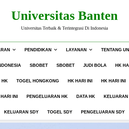
Universitas Banten
Universitas Terbaik & Terintegrasi Di Indonesia
ARAN
PENDIDIKAN
LAYANAN
TENTANG UN
INDONESIA
SBOBET
SBOBET
JUDI BOLA
HK HAR
 HK
TOGEL HONGKONG
HK HARI INI
HK HARI INI
HARI INI
PENGELUARAN HK
DATA HK
KELUARAN
KELUARAN SDY
TOGEL SDY
PENGELUARAN SDY