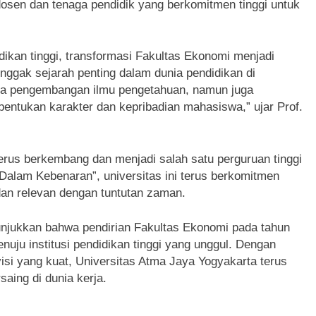
a dosen dan tenaga pendidik yang berkomitmen tinggi untuk
dikan tinggi, transformasi Fakultas Ekonomi menjadi
ggak sejarah penting dalam dunia pendidikan di
pada pengembangan ilmu pengetahuan, namun juga
entukan karakter dan kepribadian mahasiswa,” ujar Prof.
terus berkembang dan menjadi salah satu perguruan tinggi
Dalam Kebenaran”, universitas ini terus berkomitmen
dan relevan dengan tuntutan zaman.
njukkan bahwa pendirian Fakultas Ekonomi pada tahun
uju institusi pendidikan tinggi yang unggul. Dengan
si yang kuat, Universitas Atma Jaya Yogyakarta terus
saing di dunia kerja.