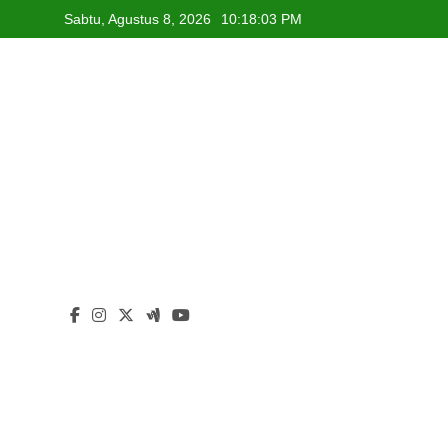
Skip
Sabtu, Agustus 8, 2026
10:18:05 PM
to
content