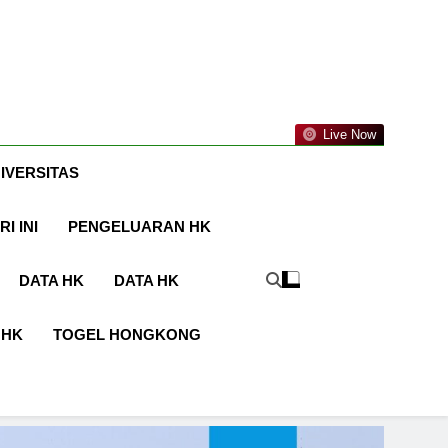
Live Now
IVERSITAS
I INI
PENGELUARAN HK
DATA HK
DATA HK
 HK
TOGEL HONGKONG