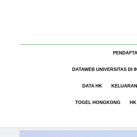
PENDAFT
DATAWEB UNIVERSITAS DI 
DATA HK
KELUARAN
TOGEL HONGKONG
HK 