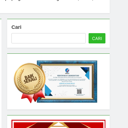
Cari
CARI