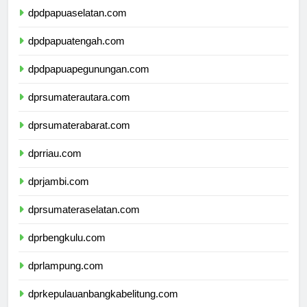
dpdpapuaselatan.com
dpdpapuatengah.com
dpdpapuapegunungan.com
dprsumaterautara.com
dprsumaterabarat.com
dprriau.com
dprjambi.com
dprsumateraselatan.com
dprbengkulu.com
dprlampung.com
dprkepulauanbangkabelitung.com