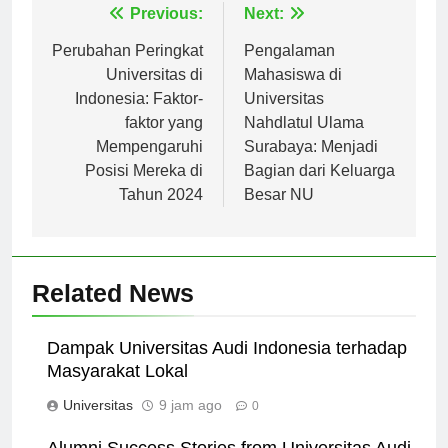
Navigasi
Previous:
Next:
pos
Perubahan Peringkat
Pengalaman
Universitas di
Mahasiswa di
Indonesia: Faktor-
Universitas
faktor yang
Nahdlatul Ulama
Mempengaruhi
Surabaya: Menjadi
Posisi Mereka di
Bagian dari Keluarga
Tahun 2024
Besar NU
Related News
Dampak Universitas Audi Indonesia terhadap
Masyarakat Lokal
Universitas
9 jam ago
0