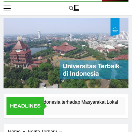
Live Now
sitas Audi Indonesia terhadap Masyarakat Lokal
Alumni
HEADLINES
1 Hari A