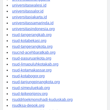
universitaswanggar.id
universitaswalesi.id
universitassalor.id
universitasjakarta.id
universitassamarinda.id
universitasindonesia.org
rsud-tangerangkab.org
rsud-kotabekasi.org
rsud-tangerangkota.org
rsucnd-acehbaratkab.org
rsud-pasuruankota.org
rsud-limapuluhkotakab.org
rsud-kotamakassar.org
rsud-kotabogor.org
rsud-tanjungpinangkota.org
rsud-simeuluekab.org
rsud-tpikepriprov.org
rsuddrloekmonohadi-kuduskab.org
rsudksa-depok.org