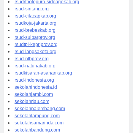
rsudrtnotopuro-sidoarjokab.org
rsud-sintang.org
rsud-cilacapkab.org
rsudkoja-jakarta.org
rsud-brebeskab.org
rsud-sulbarprov.org
rsudtpi-kepriprov.org
rsud-langsakota.org
rsud-ntbprov.org
rsud-natunakab.org
rsudkisaran-asahankab.org
rsud-indonesia.org
sekolahindonesia.id
sekolahjambi.com
sekolahriau.com
sekolahpalembang.com
sekolahlampung.com
sekolahsamarinda.com