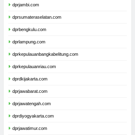
dprjambi.com
dprsumateraselatan.com
dprbengkulu.com
dprlampung.com
dprkepulauanbangkabelitung.com
dprkepulauanriau.com
dprdkijakarta.com
dprjawabarat.com
dprjawatengah.com
dprdiyogyakarta.com
dprjawatimur.com