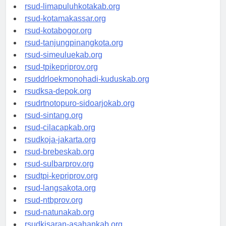
rsud-pasuruankota.org
rsud-limapuluhkotakab.org
rsud-kotamakassar.org
rsud-kotabogor.org
rsud-tanjungpinangkota.org
rsud-simeuluekab.org
rsud-tpikepriprov.org
rsuddrloekmonohadi-kuduskab.org
rsudksa-depok.org
rsudrtnotopuro-sidoarjokab.org
rsud-sintang.org
rsud-cilacapkab.org
rsudkoja-jakarta.org
rsud-brebeskab.org
rsud-sulbarprov.org
rsudtpi-kepriprov.org
rsud-langsakota.org
rsud-ntbprov.org
rsud-natunakab.org