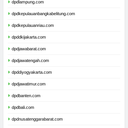
dpdlampung.com
dpdkepulauanbangkabelitung.com
dpdkepulauanriau.com
dpddkijakarta.com
dpdjawabarat.com
dpdjawatengah.com
dpddiyogyakarta.com
dpdjawatimur.com
dpdbanten.com
dpdbali.com
dpdnusatenggarabarat.com