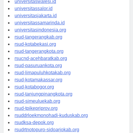
universitaswalesi.id
universitassalor.id
universitasjakarta.id
universitassamarinda.id
universitasindonesia.org
rsud-tangerangkab.org
rsud-kotabekasi.org
rsud-tangerangkota.org
rsucnd-acehbaratkab.org
rsud-pasuruankota.org
rsud-limapuluhkotakab.org
rsud-kotamakassar.org
rsud-kotabogor.org
rsud-tanjungpinangkota.org
rsud-simeuluekab.org
rsud-tpikepriprov.org
rsuddrloekmonohadi-kuduskab.org
rsudksa-depok.org