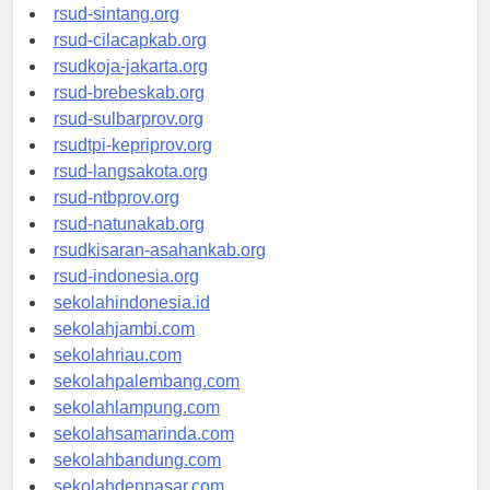
rsudrtnotopuro-sidoarjokab.org
rsud-sintang.org
rsud-cilacapkab.org
rsudkoja-jakarta.org
rsud-brebeskab.org
rsud-sulbarprov.org
rsudtpi-kepriprov.org
rsud-langsakota.org
rsud-ntbprov.org
rsud-natunakab.org
rsudkisaran-asahankab.org
rsud-indonesia.org
sekolahindonesia.id
sekolahjambi.com
sekolahriau.com
sekolahpalembang.com
sekolahlampung.com
sekolahsamarinda.com
sekolahbandung.com