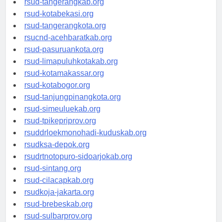
rsud-tangerangkab.org
rsud-kotabekasi.org
rsud-tangerangkota.org
rsucnd-acehbaratkab.org
rsud-pasuruankota.org
rsud-limapuluhkotakab.org
rsud-kotamakassar.org
rsud-kotabogor.org
rsud-tanjungpinangkota.org
rsud-simeuluekab.org
rsud-tpikepriprov.org
rsuddrloekmonohadi-kuduskab.org
rsudksa-depok.org
rsudrtnotopuro-sidoarjokab.org
rsud-sintang.org
rsud-cilacapkab.org
rsudkoja-jakarta.org
rsud-brebeskab.org