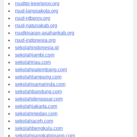
rsud-sulbarprov.org
rsudtpi-kepriprov.org
rsud-langsakota.org
rsud-ntbprov.org
rsud-natunakab.org
rsudkisaran-asahankab.org
rsud-indonesia.org
sekolahindonesia.id
sekolahjambi.com
sekolahriau.com
sekolahpalembang.com
sekolahlampung.com
sekolahsamarinda.com
sekolahbandung.com
sekolahdenpasar.com
sekolahjakarta.com
sekolahmedan.com
sekolahaceh.com
sekolahbengkulu.com