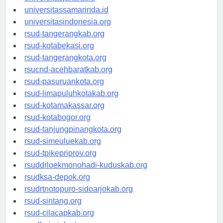
universitasjakarta.id
universitassamarinda.id
universitasindonesia.org
rsud-tangerangkab.org
rsud-kotabekasi.org
rsud-tangerangkota.org
rsucnd-acehbaratkab.org
rsud-pasuruankota.org
rsud-limapuluhkotakab.org
rsud-kotamakassar.org
rsud-kotabogor.org
rsud-tanjungpinangkota.org
rsud-simeuluekab.org
rsud-tpikepriprov.org
rsuddrloekmonohadi-kuduskab.org
rsudksa-depok.org
rsudrtnotopuro-sidoarjokab.org
rsud-sintang.org
rsud-cilacapkab.org