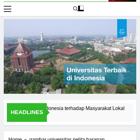
Live Now
sitas Audi Indonesia terhadap Masyarakat Lokal
Alumni
HEADLINES
1 Hari A