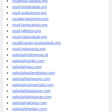
rsudkoja-jakarta.org
rsud-brebeskab.org
rsud-sulbarprov.org
rsudtpi-kepriprov.org
rsud-langsakota.org
rsud-ntbprov.org
rsud-natunakab.org
rsudkisaran-asahankab.org
rsud-indonesia.org
sekolahindonesia.id
sekolahjambi.com
sekolahriau.com
sekolahpalembang.com
sekolahlampung.com
sekolahsamarinda.com
sekolahbandung.com
sekolahdenpasar.com
sekolahjakarta.com