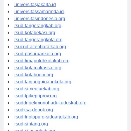
universitassalor.id
universitasjakarta.id
universitassamarinda.id
universitasindonesia.org
rsud-tangerangkab.org
rsud-kotabekasi.org
rsud-tangerangkota.org
rsucnd-acehbaratkab.org
rsud-pasuruankota.org
rsud-limapuluhkotakab.org
rsud-kotamakassar.org
rsud-kotabogor.org
rsud-tanjungpinangkota.org
rsud-simeuluekab.org
rsud-tpikepriprov.org
rsuddrloekmonohadi-kuduskab.org
rsudksa-depok.org
rsudrtnotopuro-sidoarjokab.org
rsud-sintang.org