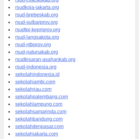
rsud-cilacapkab.org
rsudkoja-jakarta.org
rsud-brebeskab.org
rsud-sulbarprov.org
rsudtpi-kepriprov.org
rsud-langsakota.org
rsud-ntbprov.org
rsud-natunakab.org
rsudkisaran-asahankab.org
rsud-indonesia.org
sekolahindonesia.id
sekolahjambi.com
sekolahriau.com
sekolahpalembang.com
sekolahlampung.com
sekolahsamarinda.com
sekolahbandung.com
sekolahdenpasar.com