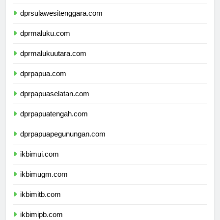
dprsulawesiselatan.com
dprsulawesitenggara.com
dprmaluku.com
dprmalukuutara.com
dprpapua.com
dprpapuaselatan.com
dprpapuatengah.com
dprpapuapegunungan.com
ikbimui.com
ikbimugm.com
ikbimitb.com