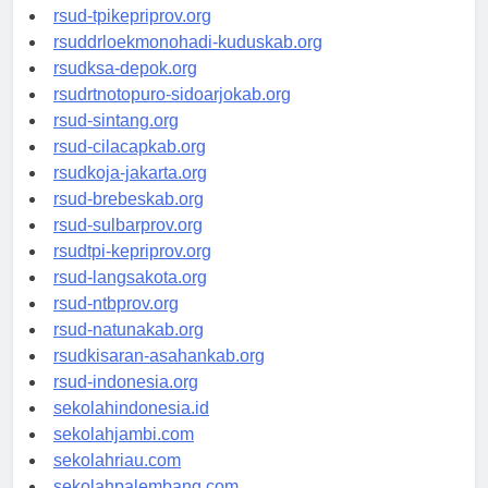
rsud-simeuluekab.org
rsud-tpikepriprov.org
rsuddrloekmonohadi-kuduskab.org
rsudksa-depok.org
rsudrtnotopuro-sidoarjokab.org
rsud-sintang.org
rsud-cilacapkab.org
rsudkoja-jakarta.org
rsud-brebeskab.org
rsud-sulbarprov.org
rsudtpi-kepriprov.org
rsud-langsakota.org
rsud-ntbprov.org
rsud-natunakab.org
rsudkisaran-asahankab.org
rsud-indonesia.org
sekolahindonesia.id
sekolahjambi.com
sekolahriau.com