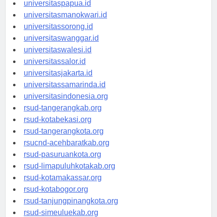
universitasjayapura.id
universitaspapua.id
universitasmanokwari.id
universitassorong.id
universitaswanggar.id
universitaswalesi.id
universitassalor.id
universitasjakarta.id
universitassamarinda.id
universitasindonesia.org
rsud-tangerangkab.org
rsud-kotabekasi.org
rsud-tangerangkota.org
rsucnd-acehbaratkab.org
rsud-pasuruankota.org
rsud-limapuluhkotakab.org
rsud-kotamakassar.org
rsud-kotabogor.org
rsud-tanjungpinangkota.org