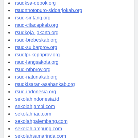
rsuddrloekmonohadi-kuduskab.org
rsudksa-depok.org
rsudrtnotopuro-sidoarjokab.org
rsud-sintang.org
rsud-cilacapkab.org
rsudkoja-jakarta.org
rsud-brebeskab.org
rsud-sulbarprov.org
rsudtpi-kepriprov.org
rsud-langsakota.org
rsud-ntbprov.org
rsud-natunakab.org
rsudkisaran-asahankab.org
rsud-indonesia.org
sekolahindonesia.id
sekolahjambi.com
sekolahriau.com
sekolahpalembang.com
sekolahlampung.com