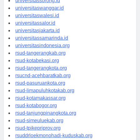
universitassorong.id
universitaswanggar.id
universitaswalesi.id
universitassalor.id
universitasjakarta.id
universitassamarinda.id
universitasindonesia.org
rsud-tangerangkab.org
rsud-kotabekasi.org
rsud-tangerangkota.org
rsucnd-acehbaratkab.org
rsud-pasuruankota.org
rsud-limapuluhkotakab.org
rsud-kotamakassar.org
rsud-kotabogor.org
rsud-tanjungpinangkota.org
rsud-simeuluekab.org
rsud-tpikepriprov.org