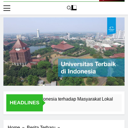
Live Now
sitas Audi Indonesia terhadap Masyarakat Lokal
Alumni 
HEADLINES
1 Hari Ag