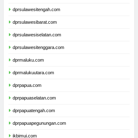
dprgorontalo.com
dprsulawesitengah.com
dprsulawesibarat.com
dprsulawesiselatan.com
dprsulawesitenggara.com
dprmaluku.com
dprmalukuutara.com
dprpapua.com
dprpapuaselatan.com
dprpapuatengah.com
dprpapuapegunungan.com