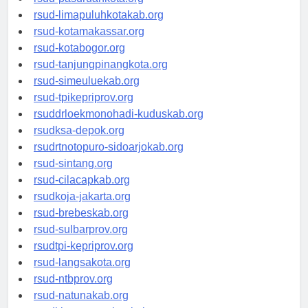
rsud-pasuruankota.org
rsud-limapuluhkotakab.org
rsud-kotamakassar.org
rsud-kotabogor.org
rsud-tanjungpinangkota.org
rsud-simeuluekab.org
rsud-tpikepriprov.org
rsuddrloekmonohadi-kuduskab.org
rsudksa-depok.org
rsudrtnotopuro-sidoarjokab.org
rsud-sintang.org
rsud-cilacapkab.org
rsudkoja-jakarta.org
rsud-brebeskab.org
rsud-sulbarprov.org
rsudtpi-kepriprov.org
rsud-langsakota.org
rsud-ntbprov.org
rsud-natunakab.org