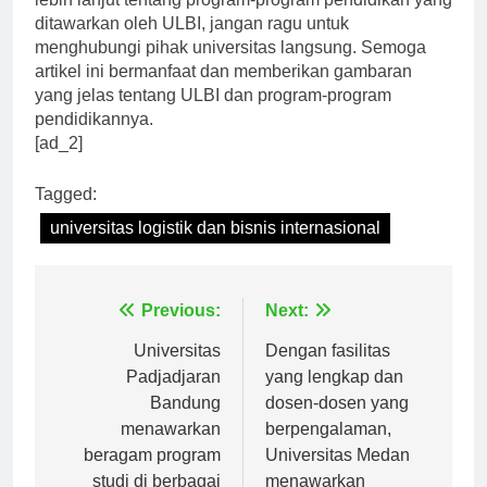
lebih lanjut tentang program-program pendidikan yang
ditawarkan oleh ULBI, jangan ragu untuk
menghubungi pihak universitas langsung. Semoga
artikel ini bermanfaat dan memberikan gambaran
yang jelas tentang ULBI dan program-program
pendidikannya.
[ad_2]
Tagged:
universitas logistik dan bisnis internasional
Navigasi
Previous:
Next:
pos
Universitas
Dengan fasilitas
Padjadjaran
yang lengkap dan
Bandung
dosen-dosen yang
menawarkan
berpengalaman,
beragam program
Universitas Medan