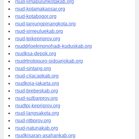
rsud-limapuluhkotakab.org
rsud-kotamakassar.org
rsud-kotabogor.org
rsud-tanjungpinangkota.org
rsud-simeuluekab.org
rsud-tpikepriprov.org
rsuddrloekmonohadi-kuduskab.org
rsudksa-depok.org
rsudrtnotopuro-sidoarjokab.org
rsud-sintang.org
rsud-cilacapkab.org
rsudkoja-jakarta.org
rsud-brebeskab.org
rsud-sulbarprov.org
rsudtpi-kepriprov.org
rsud-langsakota.org
rsud-ntbprov.org
rsud-natunakab.org