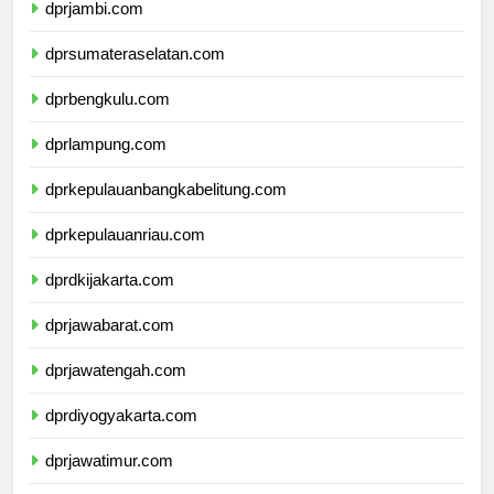
dprjambi.com
dprsumateraselatan.com
dprbengkulu.com
dprlampung.com
dprkepulauanbangkabelitung.com
dprkepulauanriau.com
dprdkijakarta.com
dprjawabarat.com
dprjawatengah.com
dprdiyogyakarta.com
dprjawatimur.com