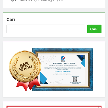
Universitas
3 hari ago
0
Cari
CARI