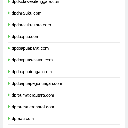
dpdsulawesitenggara.com
dpdmaluku.com
dpdmalukuutara.com
dpdpapua.com
dpdpapuabarat.com
dpdpapuaselatan.com
dpdpapuatengah.com
dpdpapuapegunungan.com
dprsumaterautara.com
dprsumaterabarat.com
dprriau.com