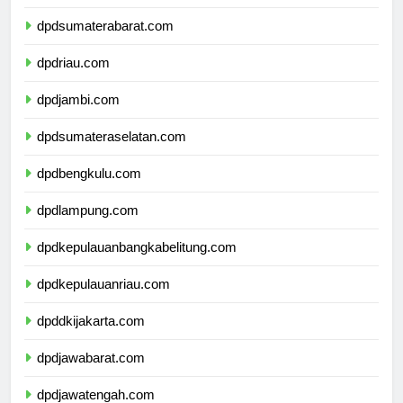
dpdsumaterautara.com
dpdsumaterabarat.com
dpdriau.com
dpdjambi.com
dpdsumateraselatan.com
dpdbengkulu.com
dpdlampung.com
dpdkepulauanbangkabelitung.com
dpdkepulauanriau.com
dpddkijakarta.com
dpdjawabarat.com