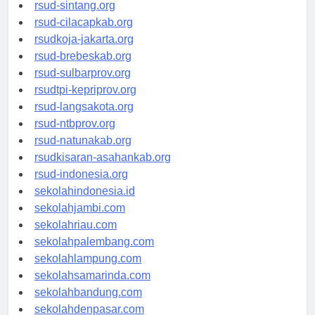
rsudrtnotopuro-sidoarjokab.org
rsud-sintang.org
rsud-cilacapkab.org
rsudkoja-jakarta.org
rsud-brebeskab.org
rsud-sulbarprov.org
rsudtpi-kepriprov.org
rsud-langsakota.org
rsud-ntbprov.org
rsud-natunakab.org
rsudkisaran-asahankab.org
rsud-indonesia.org
sekolahindonesia.id
sekolahjambi.com
sekolahriau.com
sekolahpalembang.com
sekolahlampung.com
sekolahsamarinda.com
sekolahbandung.com