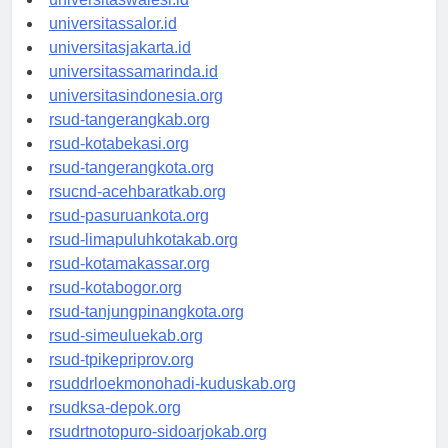
universitaswalesi.id
universitassalor.id
universitasjakarta.id
universitassamarinda.id
universitasindonesia.org
rsud-tangerangkab.org
rsud-kotabekasi.org
rsud-tangerangkota.org
rsucnd-acehbaratkab.org
rsud-pasuruankota.org
rsud-limapuluhkotakab.org
rsud-kotamakassar.org
rsud-kotabogor.org
rsud-tanjungpinangkota.org
rsud-simeuluekab.org
rsud-tpikepriprov.org
rsuddrloekmonohadi-kuduskab.org
rsudksa-depok.org