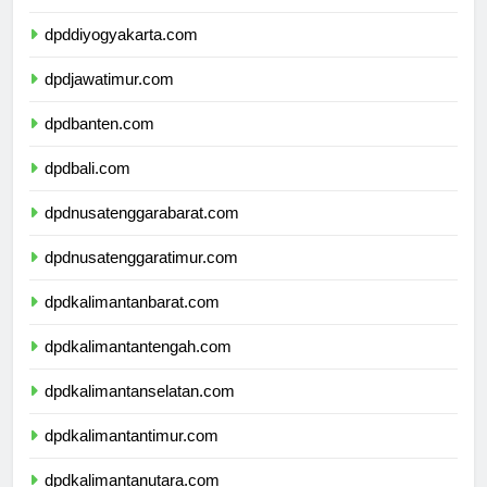
dpdjawatengah.com
dpddiyogyakarta.com
dpdjawatimur.com
dpdbanten.com
dpdbali.com
dpdnusatenggarabarat.com
dpdnusatenggaratimur.com
dpdkalimantanbarat.com
dpdkalimantantengah.com
dpdkalimantanselatan.com
dpdkalimantantimur.com