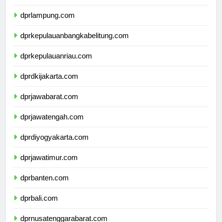
dprbengkulu.com
dprlampung.com
dprkepulauanbangkabelitung.com
dprkepulauanriau.com
dprdkijakarta.com
dprjawabarat.com
dprjawatengah.com
dprdiyogyakarta.com
dprjawatimur.com
dprbanten.com
dprbali.com