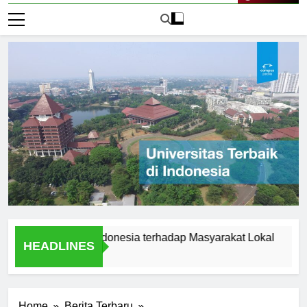
Live Now
rsitas Audi Indonesia terhadap Masyarakat Lokal
Alumn
HEADLINES
1 Hari 