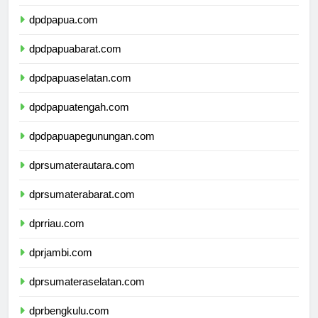
dpdmalukuutara.com
dpdpapua.com
dpdpapuabarat.com
dpdpapuaselatan.com
dpdpapuatengah.com
dpdpapuapegunungan.com
dprsumaterautara.com
dprsumaterabarat.com
dprriau.com
dprjambi.com
dprsumateraselatan.com