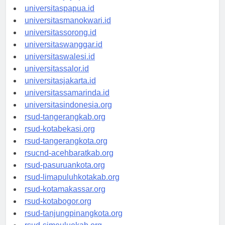
universitasjayapura.id
universitaspapua.id
universitasmanokwari.id
universitassorong.id
universitaswanggar.id
universitaswalesi.id
universitassalor.id
universitasjakarta.id
universitassamarinda.id
universitasindonesia.org
rsud-tangerangkab.org
rsud-kotabekasi.org
rsud-tangerangkota.org
rsucnd-acehbaratkab.org
rsud-pasuruankota.org
rsud-limapuluhkotakab.org
rsud-kotamakassar.org
rsud-kotabogor.org
rsud-tanjungpinangkota.org