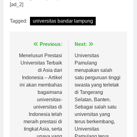
positif bagi kemajuan pendidikan di Indonesia.
[ad_2]
Tagged:
universitas bandar lampung
Navigasi
Previous:
Next:
pos
Menelusuri Prestasi
Universitas
Universitas Terbaik
Pamulang
di Asia dari
merupakan salah
Indonesia – Artikel
satu perguruan tinggi
ini akan membahas
swasta yang terletak
bagaimana
di Tangerang
universitas-
Selatan, Banten.
universitas di
Sebagai salah satu
Indonesia telah
universitas yang
meraih prestasi di
terus berkembang,
tingkat Asia, serta
Universitas