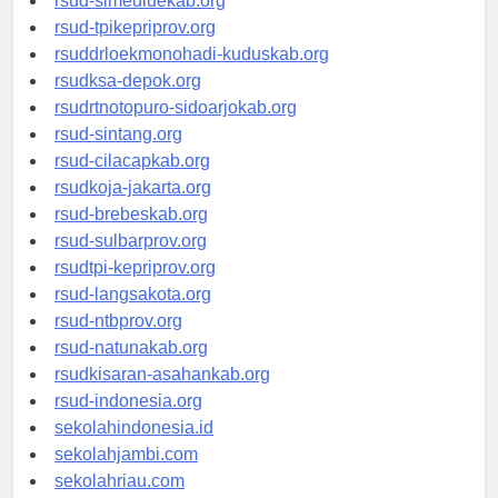
rsud-simeuluekab.org
rsud-tpikepriprov.org
rsuddrloekmonohadi-kuduskab.org
rsudksa-depok.org
rsudrtnotopuro-sidoarjokab.org
rsud-sintang.org
rsud-cilacapkab.org
rsudkoja-jakarta.org
rsud-brebeskab.org
rsud-sulbarprov.org
rsudtpi-kepriprov.org
rsud-langsakota.org
rsud-ntbprov.org
rsud-natunakab.org
rsudkisaran-asahankab.org
rsud-indonesia.org
sekolahindonesia.id
sekolahjambi.com