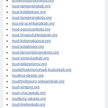
universitasindonesia.org
rsud-tangerangkab.org
rsud-kotabekasi.org
rsud-tangerangkota.org
rsucnd-acehbaratkab.org
rsud-pasuruankota.org
rsud-limapuluhkotakab.org
rsud-kotamakassar.org
rsud-kotabogor.org
rsud-tanjungpinangkota.org
rsud-simeuluekab.org
rsud-tpikepriprov.org
rsuddrloekmonohadi-kuduskab.org
rsudksa-depok.org
rsudrtnotopuro-sidoarjokab.org
rsud-sintang.org
rsud-cilacapkab.org
rsudkoja-jakarta.org