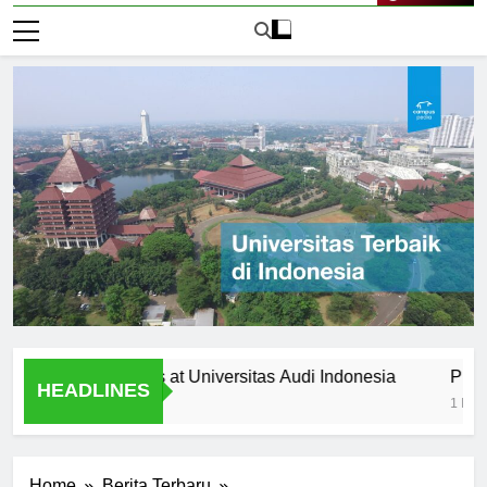
Live Now
ts and Activities at Universitas Audi Indonesia
Proyek dan 
HEADLINES
1 Hari Ago