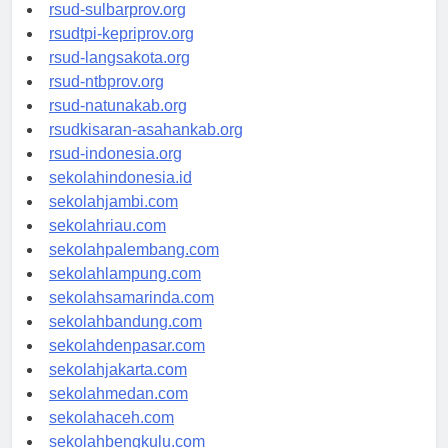
rsud-brebeskab.org
rsud-sulbarprov.org
rsudtpi-kepriprov.org
rsud-langsakota.org
rsud-ntbprov.org
rsud-natunakab.org
rsudkisaran-asahankab.org
rsud-indonesia.org
sekolahindonesia.id
sekolahjambi.com
sekolahriau.com
sekolahpalembang.com
sekolahlampung.com
sekolahsamarinda.com
sekolahbandung.com
sekolahdenpasar.com
sekolahjakarta.com
sekolahmedan.com
sekolahaceh.com