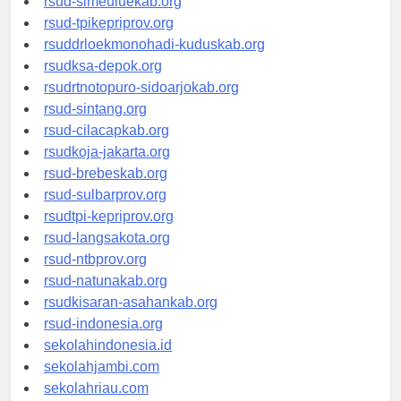
rsud-simeuluekab.org
rsud-tpikepriprov.org
rsuddrloekmonohadi-kuduskab.org
rsudksa-depok.org
rsudrtnotopuro-sidoarjokab.org
rsud-sintang.org
rsud-cilacapkab.org
rsudkoja-jakarta.org
rsud-brebeskab.org
rsud-sulbarprov.org
rsudtpi-kepriprov.org
rsud-langsakota.org
rsud-ntbprov.org
rsud-natunakab.org
rsudkisaran-asahankab.org
rsud-indonesia.org
sekolahindonesia.id
sekolahjambi.com