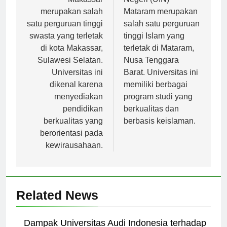
Makassar
Negeri (UIN)
merupakan salah
Mataram merupakan
satu perguruan tinggi
salah satu perguruan
swasta yang terletak
tinggi Islam yang
di kota Makassar,
terletak di Mataram,
Sulawesi Selatan.
Nusa Tenggara
Universitas ini
Barat. Universitas ini
dikenal karena
memiliki berbagai
menyediakan
program studi yang
pendidikan
berkualitas dan
berkualitas yang
berbasis keislaman.
berorientasi pada
kewirausahaan.
Related News