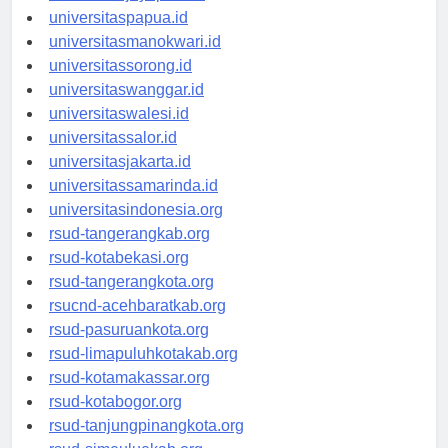
universitasjayapura.id
universitaspapua.id
universitasmanokwari.id
universitassorong.id
universitaswanggar.id
universitaswalesi.id
universitassalor.id
universitasjakarta.id
universitassamarinda.id
universitasindonesia.org
rsud-tangerangkab.org
rsud-kotabekasi.org
rsud-tangerangkota.org
rsucnd-acehbaratkab.org
rsud-pasuruankota.org
rsud-limapuluhkotakab.org
rsud-kotamakassar.org
rsud-kotabogor.org
rsud-tanjungpinangkota.org