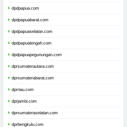
dpdmalukuutara.com
dpdpapua.com
dpdpapuabarat.com
dpdpapuaselatan.com
dpdpapuatengah.com
dpdpapuapegunungan.com
dprsumaterautara.com
dprsumaterabarat.com
dprriau.com
dprjambi.com
dprsumateraselatan.com