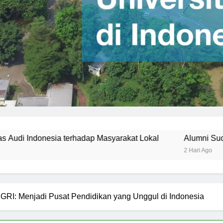
p Masyarakat Lokal
Alumni Success Stories from Universi
2 Hari Ago
 PGRI: Menjadi Pusat Pendidikan yang Unggul di Indonesia