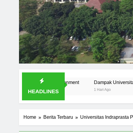
Environment
Dampak Universitas Audi Indonesia terhada
1 Hari Ago
HEADLINES
Home
Berita Terbaru
Universitas Indraprasta