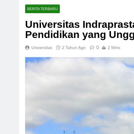
BERITA TERBARU
Universitas Indrapras
Pendidikan yang Unggu
0
Universitas
2 Tahun Ago
2 Mins