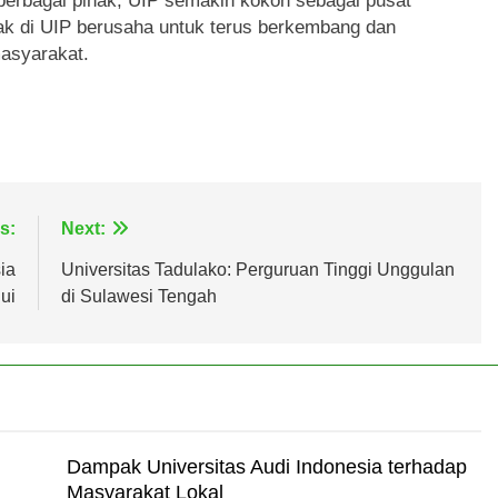
erbagai pihak, UIP semakin kokoh sebagai pusat
ak di UIP berusaha untuk terus berkembang dan
asyarakat.
s:
Next:
ia
Universitas Tadulako: Perguruan Tinggi Unggulan
ui
di Sulawesi Tengah
Dampak Universitas Audi Indonesia terhadap
Masyarakat Lokal