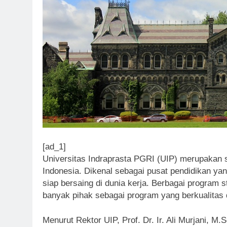
[ad_1]
Universitas Indraprasta PGRI (UIP) merupakan sa
Indonesia. Dikenal sebagai pusat pendidikan yan
siap bersaing di dunia kerja. Berbagai program s
banyak pihak sebagai program yang berkualitas
Menurut Rektor UIP, Prof. Dr. Ir. Ali Murjani, M