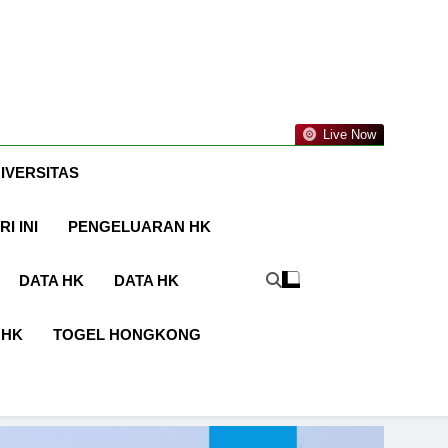
Live Now
IVERSITAS
I INI
PENGELUARAN HK
DATA HK
DATA HK
 HK
TOGEL HONGKONG