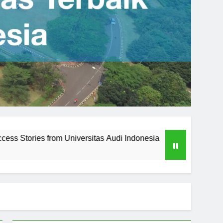
tas Audi Indonesia
Research Opportunities at Universita
3 Hari Ago