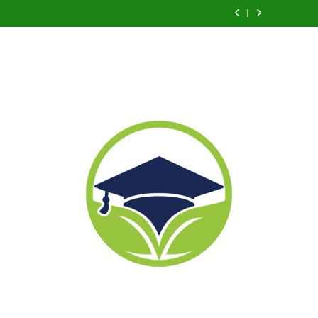
Alumni
Research
at
at
Audi
Stories
at
at
Audi
Success
Opportunities
Universitas
Universitas
Indonesia
from
Universitas
Universitas
Indonesia
Stories
at
Audi
Audi
terhadap
Universitas
Audi
Audi
terhadap
from
Universitas
Indonesia
Indonesia:
Masyarakat
Audi
Indonesia
Indonesia:
Masyarakat
Universitas
Audi
A
Lokal
Indonesia
A
Lokal
Audi
Indonesia
Welcoming
Welcoming
Indonesia
Environment
Environment